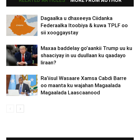
RELATED ARTICLES
MORE FROM AUTHOR
Dagaalka u dhaxeeya Ciidanka
Federaalka Itoobiya & kuwa TPLF oo
sii xooggaystay
Maxaa baddelay go’aankii Trump uu ku
shaaciyay in uu duullaan ku qaadayo
Iiraan?
Ra’iisul Wasaare Xamsa Cabdi Barre
oo maanta ku wajahan Magaalada
Magaalada Laascaanood