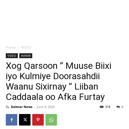
Home
VIDEO
VIDEO
WARAR
Xog Qarsoon ” Muuse Biixi
iyo Kulmiye Doorasahdii
Waanu Sixirnay ” Liiban
Caddaala oo Afka Furtay
By
Dalmar News
-
June 9, 2025
318
0