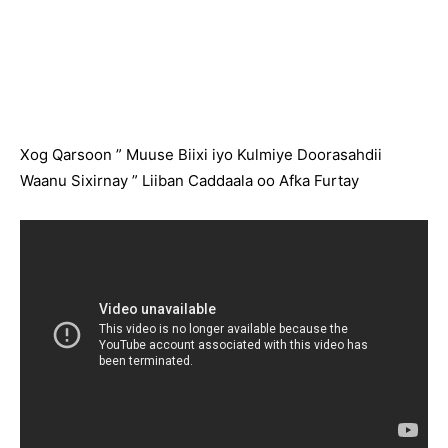
Xog Qarsoon ” Muuse Biixi iyo Kulmiye Doorasahdii
Waanu Sixirnay ” Liiban Caddaala oo Afka Furtay