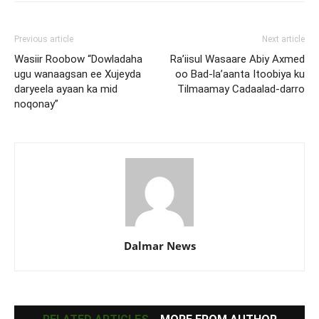
Previous article
Next article
Wasiir Roobow “Dowladaha
Ra’iisul Wasaare Abiy Axmed
ugu wanaagsan ee Xujeyda
oo Bad-la’aanta Itoobiya ku
daryeela ayaan ka mid
Tilmaamay Cadaalad-darro
noqonay”
Dalmar News