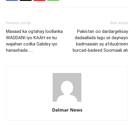
Previous article
Next article
Maxaad ka ogtahay loollanka
Pakistan oo dardargelisay
WADDANI iyo KAAH ee ku
dadaallada lagu sii daynayo
wajahan codka Gabiley iyo
badmaaxiin ay afduubteen
hanashada …..
burcad-badeed Soomaali ah
Dalmar News