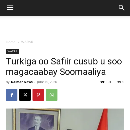
Home
WARAR
WARAR
Turkiga oo Safiir cusub u soo
magacaabay Soomaaliya
By
Dalmar News
-
June 10, 2026
101
0