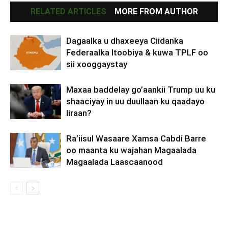
RELATED ARTICLES
MORE FROM AUTHOR
Dagaalka u dhaxeeya Ciidanka
Federaalka Itoobiya & kuwa TPLF oo
sii xooggaystay
Maxaa baddelay go’aankii Trump uu ku
shaaciyay in uu duullaan ku qaadayo
Iiraan?
Ra’iisul Wasaare Xamsa Cabdi Barre
oo maanta ku wajahan Magaalada
Magaalada Laascaanood