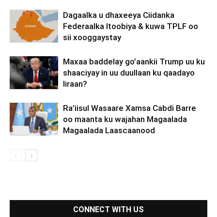
Dagaalka u dhaxeeya Ciidanka
Federaalka Itoobiya & kuwa TPLF oo
sii xooggaystay
Maxaa baddelay go’aankii Trump uu ku
shaaciyay in uu duullaan ku qaadayo
Iiraan?
Ra’iisul Wasaare Xamsa Cabdi Barre
oo maanta ku wajahan Magaalada
Magaalada Laascaanood
CONNECT WITH US