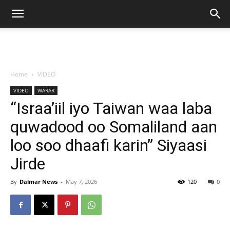
Home
VIDEO
VIDEO
WARAR
“Israa’iil iyo Taiwan waa laba
quwadood oo Somaliland aan
loo soo dhaafi karin” Siyaasi
Jirde
By
Dalmar News
-
May 7, 2026
120
0