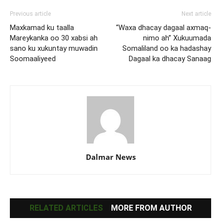
Previous article
Next article
Maxkamad ku taalla
“Waxa dhacay dagaal axmaq-
Mareykanka oo 30 xabsi ah
nimo ah” Xukuumada
sano ku xukuntay muwadin
Somaliland oo ka hadashay
Soomaaliyeed
Dagaal ka dhacay Sanaag
Dalmar News
RELATED ARTICLES
MORE FROM AUTHOR