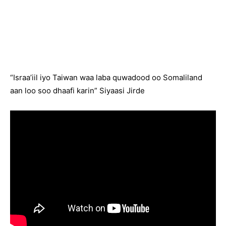
“Israa’iil iyo Taiwan waa laba quwadood oo Somaliland
aan loo soo dhaafi karin” Siyaasi Jirde