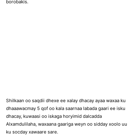
borobakis.
Shilkaan oo saqdii dhexe ee xalay dhacay ayaa waxaa ku
dhaaawacmay 5 qof oo kala saarnaa labada gaari ee isku
dhacay, kuwaasi oo iskaga horyimid dalcadda
Alxamdulilaha, waxaana gaariga weyn oo sidday xoolo uu
ku socday xawaare sare.