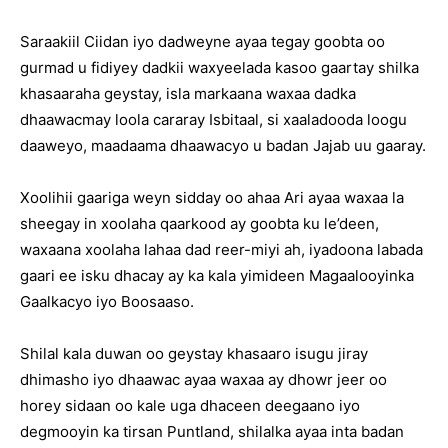
Saraakiil Ciidan iyo dadweyne ayaa tegay goobta oo
gurmad u fidiyey dadkii waxyeelada kasoo gaartay shilka
khasaaraha geystay, isla markaana waxaa dadka
dhaawacmay loola cararay Isbitaal, si xaaladooda loogu
daaweyo, maadaama dhaawacyo u badan Jajab uu gaaray.
Xoolihii gaariga weyn sidday oo ahaa Ari ayaa waxaa la
sheegay in xoolaha qaarkood ay goobta ku le’deen,
waxaana xoolaha lahaa dad reer-miyi ah, iyadoona labada
gaari ee isku dhacay ay ka kala yimideen Magaalooyinka
Gaalkacyo iyo Boosaaso.
Shilal kala duwan oo geystay khasaaro isugu jiray
dhimasho iyo dhaawac ayaa waxaa ay dhowr jeer oo
horey sidaan oo kale uga dhaceen deegaano iyo
degmooyin ka tirsan Puntland, shilalka ayaa inta badan