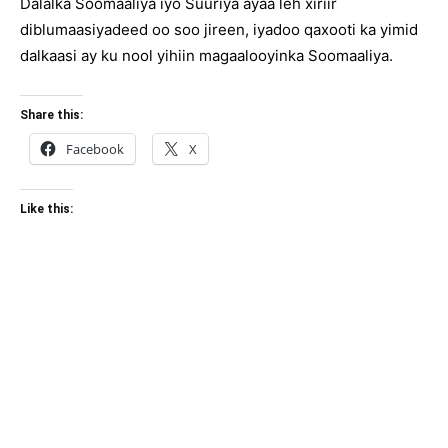
Dalalka Soomaaliya iyo Suuriya ayaa leh xiriir
diblumaasiyadeed oo soo jireen, iyadoo qaxooti ka yimid
dalkaasi ay ku nool yihiin magaalooyinka Soomaaliya.
Share this:
Facebook
X
Like this: