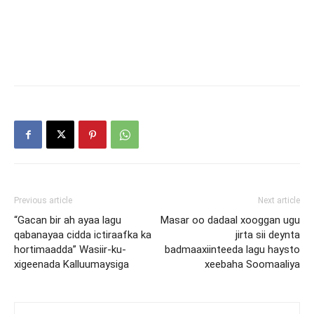
Previous article
Next article
“Gacan bir ah ayaa lagu
Masar oo dadaal xooggan ugu
qabanayaa cidda ictiraafka ka
jirta sii deynta
hortimaadda” Wasiir-ku-
badmaaxiinteeda lagu haysto
xigeenada Kalluumaysiga
xeebaha Soomaaliya