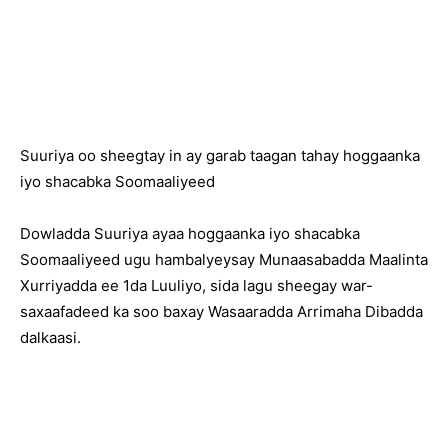
Suuriya oo sheegtay in ay garab taagan tahay hoggaanka
iyo shacabka Soomaaliyeed
Dowladda Suuriya ayaa hoggaanka iyo shacabka
Soomaaliyeed ugu hambalyeysay Munaasabadda Maalinta
Xurriyadda ee 1da Luuliyo, sida lagu sheegay war-
saxaafadeed ka soo baxay Wasaaradda Arrimaha Dibadda
dalkaasi.