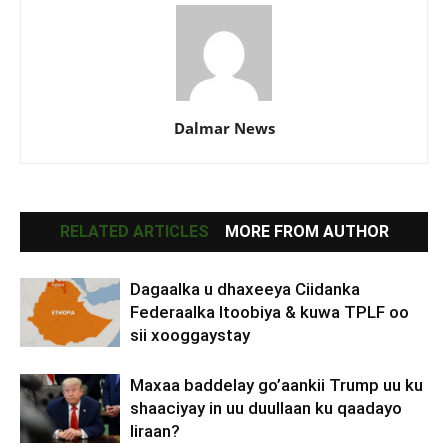
Dalmar News
RELATED ARTICLES
MORE FROM AUTHOR
Dagaalka u dhaxeeya Ciidanka
Federaalka Itoobiya & kuwa TPLF oo
sii xooggaystay
Maxaa baddelay go’aankii Trump uu ku
shaaciyay in uu duullaan ku qaadayo
Iiraan?