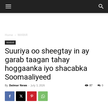
Home
WARAR
WARAR
Suuriya oo sheegtay in ay
garab taagan tahay
hoggaanka iyo shacabka
Soomaaliyeed
By
Dalmar News
-
July 3, 2026
87
0