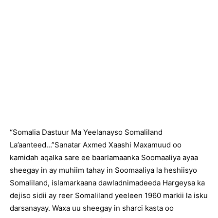
“Somalia Dastuur Ma Yeelanayso Somaliland
La’aanteed…”Sanatar Axmed Xaashi Maxamuud oo
kamidah aqalka sare ee baarlamaanka Soomaaliya ayaa
sheegay in ay muhiim tahay in Soomaaliya la heshiisyo
Somaliland, islamarkaana dawladnimadeeda Hargeysa ka
dejiso sidii ay reer Somaliland yeeleen 1960 markii la isku
darsanayay. Waxa uu sheegay in sharci kasta oo