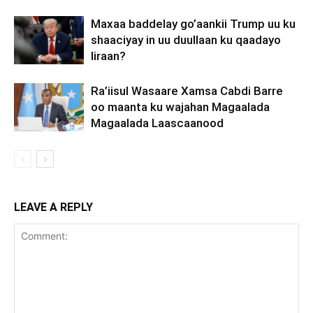
Maxaa baddelay go’aankii Trump uu ku
shaaciyay in uu duullaan ku qaadayo
Iiraan?
Ra’iisul Wasaare Xamsa Cabdi Barre
oo maanta ku wajahan Magaalada
Magaalada Laascaanood
LEAVE A REPLY