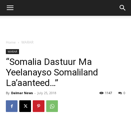
Home
WARAR
WARAR
“Somalia Dastuur Ma
Yeelanayso Somaliland
La’aanteed…”
By
Dalmar News
-
July 25, 2018
1147
0