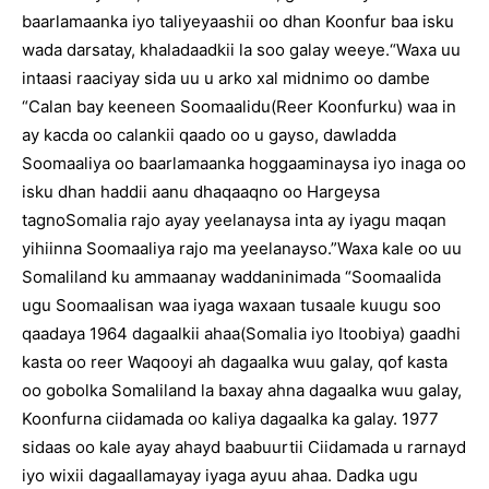
baarlamaanka iyo taliyeyaashii oo dhan Koonfur baa isku
wada darsatay, khaladaadkii la soo galay weeye.“Waxa uu
intaasi raaciyay sida uu u arko xal midnimo oo dambe
“Calan bay keeneen Soomaalidu(Reer Koonfurku) waa in
ay kacda oo calankii qaado oo u gayso, dawladda
Soomaaliya oo baarlamaanka hoggaaminaysa iyo inaga oo
isku dhan haddii aanu dhaqaaqno oo Hargeysa
tagnoSomalia rajo ayay yeelanaysa inta ay iyagu maqan
yihiinna Soomaaliya rajo ma yeelanayso.”Waxa kale oo uu
Somaliland ku ammaanay waddaninimada “Soomaalida
ugu Soomaalisan waa iyaga waxaan tusaale kuugu soo
qaadaya 1964 dagaalkii ahaa(Somalia iyo Itoobiya) gaadhi
kasta oo reer Waqooyi ah dagaalka wuu galay, qof kasta
oo gobolka Somaliland la baxay ahna dagaalka wuu galay,
Koonfurna ciidamada oo kaliya dagaalka ka galay. 1977
sidaas oo kale ayay ahayd baabuurtii Ciidamada u rarnayd
iyo wixii dagaallamayay iyaga ayuu ahaa. Dadka ugu