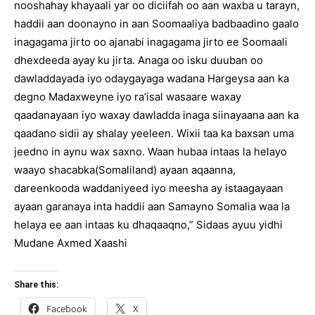
nooshahay khayaali yar oo diciifah oo aan waxba u tarayn,
haddii aan doonayno in aan Soomaaliya badbaadino gaalo
inagagama jirto oo ajanabi inagagama jirto ee Soomaali
dhexdeeda ayay ku jirta. Anaga oo isku duuban oo
dawladdayada iyo odaygayaga wadana Hargeysa aan ka
degno Madaxweyne iyo ra’isal wasaare waxay
qaadanayaan iyo waxay dawladda inaga siinayaana aan ka
qaadano sidii ay shalay yeeleen. Wixii taa ka baxsan uma
jeedno in aynu wax saxno. Waan hubaa intaas la helayo
waayo shacabka(Somaliland) ayaan aqaanna,
dareenkooda waddaniyeed iyo meesha ay istaagayaan
ayaan garanaya inta haddii aan Samayno Somalia waa la
helaya ee aan intaas ku dhaqaaqno,” Sidaas ayuu yidhi
Mudane Axmed Xaashi
Share this:
Facebook
X