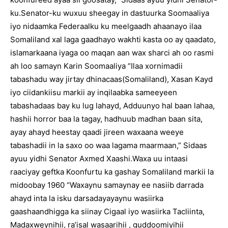
ku.Senator-ku wuxuu sheegay in dastuurka Soomaaliya
iyo nidaamka Federaalku ku meelgaadh ahaanayo ilaa
Somaliland xal laga gaadhayo wakhti kasta oo ay qaadato,
islamarkaana iyaga oo maqan aan wax sharci ah oo rasmi
ah loo samayn Karin Soomaaliya “Ilaa xornimadii
tabashadu way jirtay dhinacaas(Somaliland), Xasan Kayd
iyo ciidankiisu markii ay inqilaabka sameeyeen
tabashadaas bay ku lug lahayd, Adduunyo hal baan lahaa,
hashii horror baa la tagay, hadhuub madhan baan sita,
ayay ahayd heestay qaadi jireen waxaana weeye
tabashadii in la saxo oo waa lagama maarmaan,” Sidaas
ayuu yidhi Senator Axmed Xaashi.Waxa uu intaasi
raaciyay geftka Koonfurtu ka gashay Somaliland markii la
midoobay 1960 “Waxaynu samaynay ee nasiib darrada
ahayd inta la isku darsadayayaynu wasiirka
gaashaandhigga ka siinay Cigaal iyo wasiirka Tacliinta,
Madaxweynihii, ra’isal wasaarihii , guddoomiyihii