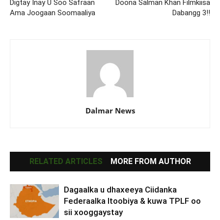
Digtay Inay U Soo Safraan
Doona Salman Khan Filmkiisa
Ama Joogaan Soomaaliya
Dabangg 3!!
Dalmar News
RELATED ARTICLES
MORE FROM AUTHOR
Dagaalka u dhaxeeya Ciidanka
Federaalka Itoobiya & kuwa TPLF oo
sii xooggaystay