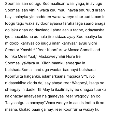
Soomaalisan oo ugu Soomaalisan waa iyaga, in ay ugu
Soomaalisan yihiin waxa kuu muujinaysa shuruud la’aan
bay shalayku yimaaddeen waxa weeye shuruud la’aan in
loogu tago waxa ay doonayaana faraha laga saaro anaga
oo isku dhan oo dawladdii ahna aan u tagno, odayaasha
iyo shacabkuna uu nala jiro sidaas ayay Soomaaliya ku
midoobi karaysa oo isugu iman karaysa,” ayuu yidhi
Senator Xaashi.*.“Reer Koonfurow Maxaa Somaliland
Idiinka Meel Yaal,” Madaxweynihii Hore Ee
SoomaaliyaWaxa uu Xildhibaanku sheegay in
bulshadaSomaliland uga waxtar badnayd bulshada
Koonfurta halgankii, islamarkaana magaca SYL iyo
nidaamkiisa cidda dejisay ahayd reer Waqooyi, isaga oo
sheegay in dadkii 15 May la ilaalinayay ee dhagax tuurku
ka dhacay ahaayeen halgameyaal reer Waqooyi ah oo
Talyaanigu la baxayay“Waxa weeye in aan is indho tirno
maaha, khalad baan galnay, reer Koonfurna waxay ku