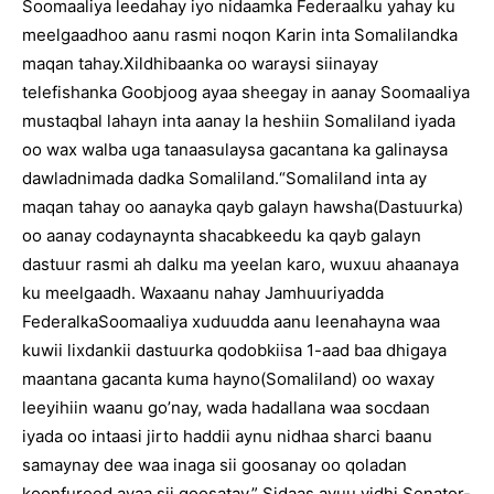
Soomaaliya leedahay iyo nidaamka Federaalku yahay ku
meelgaadhoo aanu rasmi noqon Karin inta Somalilandka
maqan tahay.Xildhibaanka oo waraysi siinayay
telefishanka Goobjoog ayaa sheegay in aanay Soomaaliya
mustaqbal lahayn inta aanay la heshiin Somaliland iyada
oo wax walba uga tanaasulaysa gacantana ka galinaysa
dawladnimada dadka Somaliland.“Somaliland inta ay
maqan tahay oo aanayka qayb galayn hawsha(Dastuurka)
oo aanay codaynaynta shacabkeedu ka qayb galayn
dastuur rasmi ah dalku ma yeelan karo, wuxuu ahaanaya
ku meelgaadh. Waxaanu nahay Jamhuuriyadda
FederalkaSoomaaliya xuduudda aanu leenahayna waa
kuwii lixdankii dastuurka qodobkiisa 1-aad baa dhigaya
maantana gacanta kuma hayno(Somaliland) oo waxay
leeyihiin waanu go’nay, wada hadallana waa socdaan
iyada oo intaasi jirto haddii aynu nidhaa sharci baanu
samaynay dee waa inaga sii goosanay oo qoladan
koonfureed ayaa sii goosatay,” Sidaas ayuu yidhi Senator-