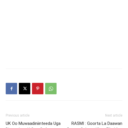
Previous article
Next article
UK Oo Muwaadiniinteeda Uga
RASMI : Goorta La Daawan