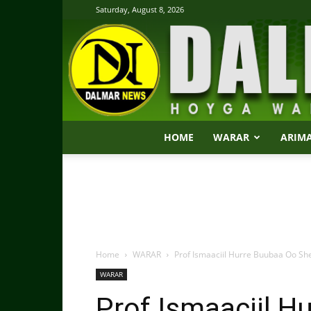
Saturday, August 8, 2026
HOME
WARAR
ARIM
Home
WARAR
Prof Ismaaciil Hurre Buubaa Oo She
WARAR
Prof Ismaaciil H