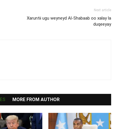
Next article
Xaruntii ugu weyneyd Al-Shabaab oo xalay la
duqeeyay
ES
MORE FROM AUTHOR