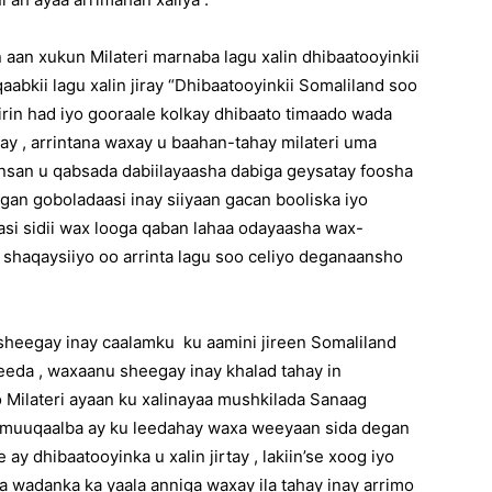
aan xukun Milateri marnaba lagu xalin dhibaatooyinkii
bkii lagu xalin jiray “Dhibaatooyinkii Somaliland soo
irin had iyo gooraale kolkay dhibaato timaado wada
iray , arrintana waxay u baahan-tahay milateri uma
nsan u qabsada dabiilayaasha dabiga geysatay foosha
an goboladaasi inay siiyaan gacan booliska iyo
asi sidii wax looga qaban lahaa odayaasha wax-
shaqaysiiyo oo arrinta lagu soo celiyo deganaansho
sheegay inay caalamku ku aamini jireen Somaliland
eda , waxaanu sheegay inay khalad tahay in
 Milateri ayaan ku xalinayaa mushkilada Sanaag
 muuqaalba ay ku leedahay waxa weeyaan sida degan
ay dhibaatooyinka u xalin jirtay , lakiin’se xoog iyo
ka wadanka ka yaala anniga waxay ila tahay inay arrimo