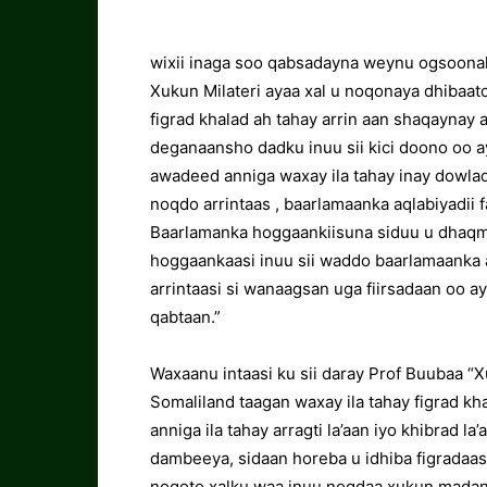
wixii inaga soo qabsadayna weynu ogsoonah
Xukun Milateri ayaa xal u noqonaya dhibaat
figrad khalad ah tahay arrin aan shaqaynay a
deganaansho dadku inuu sii kici doono oo a
awadeed anniga waxay ila tahay inay dowla
noqdo arrintaas , baarlamaanka aqlabiyadii
Baarlamanka hoggaankiisuna siduu u dhaqma
hoggaankaasi inuu sii waddo baarlamaanka a
arrintaasi si wanaagsan uga fiirsadaan oo a
qabtaan.”
Waxaanu intaasi ku sii daray Prof Buubaa “X
Somaliland taagan waxay ila tahay figrad kha
anniga ila tahay arragti la’aan iyo khibrad l
dambeeya, sidaan horeba u idhiba figradaas
noqoto,xalku waa inuu noqdaa xukun madani 