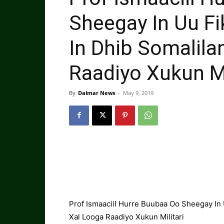
Sheegay In Uu Fi
In Dhib Somalila
Raadiyo Xukun Mi
By
Dalmar News
-
May 9, 2019
Prof Ismaaciil Hurre Buubaa Oo Sheegay In 
Xal Looga Raadiyo Xukun Militari