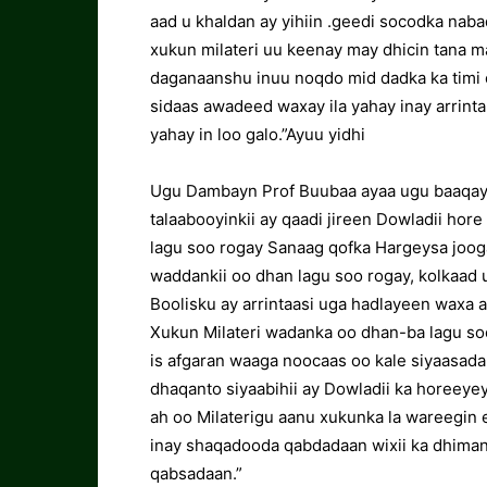
aad u khaldan ay yihiin .geedi socodka na
xukun milateri uu keenay may dhicin tana m
daganaanshu inuu noqdo mid dadka ka timi 
sidaas awadeed waxay ila yahay inay arrinta
yahay in loo galo.”Ayuu yidhi
Ugu Dambayn Prof Buubaa ayaa ugu baaqay
talaabooyinkii ay qaadi jireen Dowladii hore
lagu soo rogay Sanaag qofka Hargeysa joog
waddankii oo dhan lagu soo rogay, kolkaad u
Boolisku ay arrintaasi uga hadlayeen waxa a
Xukun Milateri wadanka oo dhan-ba lagu so
is afgaran waaga noocaas oo kale siyaasada
dhaqanto siyaabihii ay Dowladii ka horeeyey
ah oo Milaterigu aanu xukunka la wareegin 
inay shaqadooda qabdadaan wixii ka dhiman
qabsadaan.”