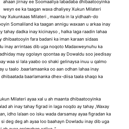
ahaan jirnay ee Soomaaliya labadaba dhibaatooyinka
weyn ee ka taagan waxa dhaliyey Xukun Milateri
ay Xukunkaas Milateri , maanta in la yidhaah-do
ooyin Somaliland ka taagan annigu waxaan u arkaa inay
y tahay dadka inay kicinayso , halka laga raadin lahaa
y dhibaatooyin fara badani ka iman karaan sidaas
du inay arrintaas dib uga noqoto Madaxweynuhu ka
 fadhiday may ogolayn qoontaa ay Dowaldu soo jeedisay
y waa si lala yaabo oo shaki gelinaysa inuu u qalmo
y u taalo .baarlamaanka oo aan odhan lahaa inay
y dhibaatada baarlamanka dhex-diisa taala shaqo ka
ukun Milateri ayaa xal u ah maanta dhibaatooyinka
lad ah inay tahay figrad in laga noqdo ay tahay ,Waxay
a’aan, idho la’aan oo isku wada darsamay ayaa figradan ka
 si deg deg ah ayaa loo baahayn Dowladu inay dib uga
ah ayaa arrimahan xaliya .”