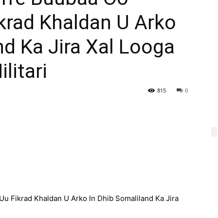
krad Khaldan U Arko
nd Ka Jira Xal Looga
litari
815
0
Uu Fikrad Khaldan U Arko In Dhib Somaliland Ka Jira