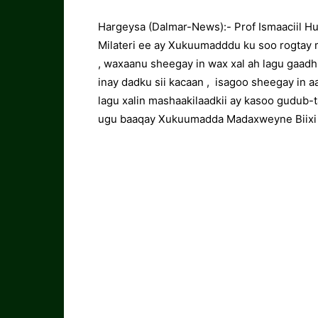
Hargeysa (Dalmar-News):- Prof Ismaaciil Hu
Milateri ee ay Xukuumadddu ku soo rogtay 
, waxaanu sheegay in wax xal ah lagu gaadhi
inay dadku sii kacaan , isagoo sheegay in a
lagu xalin mashaakilaadkii ay kasoo gudub-t
ugu baaqay Xukuumadda Madaxweyne Biixi in