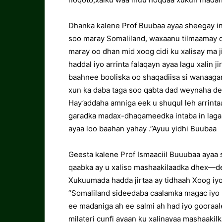
Dhanka kalene Prof Buubaa ayaa sheegay in 
soo maray Somaliland, waxaanu tilmaamay qaa
maray oo dhan mid xoog cidi ku xalisay ma j
haddal iyo arrinta falaqayn ayaa lagu xalin j
baahnee booliska oo shaqadiisa si wanaaga
xun ka daba taga soo qabta dad weynaha deg
Hay’addaha amniga eek u shuqul leh arrinta
garadka madax-dhaqameedka intaba in laga 
ayaa loo baahan yahay .”Ayuu yidhi Buubaa
Geesta kalene Prof Ismaaciil Buuubaa ayaa 
qaabka ay u xaliso mashaakilaadka dhex—de
Xukuumada hadda jirtaa ay tidhaah Xoog iyo
“Somaliland sideedaba caalamka magac iyo
ee madaniga ah ee salmi ah had iyo gooraale 
milateri cunfi ayaan ku xalinayaa mashaakil