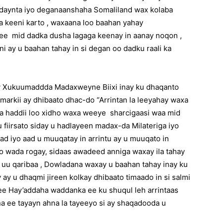
badaynta iyo deganaanshaha Somaliland wax kolaba
a keeni karto , waxaana loo baahan yahay
ee mid dadka dusha lagaga keenay in aanay noqon ,
ni ay u baahan tahay in si degan oo dadku raali ka
 Xukuumaddda Madaxweyne Biixi inay ku dhaqanto
 markii ay dhibaato dhac-do “Arrintan la leeyahay waxa
a haddii loo xidho waxa weeye sharcigaasi waa mid
 fiirsato siday u hadlayeen madax-da Milateriga iyo
ad iyo aad u muuqatay in arrintu ay u muuqato in
o wada rogay, sidaas awadeed anniga waxay ila tahay
 uu qaribaa , Dowladana waxay u baahan tahay inay ku
 ay u dhaqmi jireen kolkay dhibaato timaado in si salmi
ee Hay’addaha waddanka ee ku shuqul leh arrintaas
a ee tayayn ahna la tayeeyo si ay shaqadooda u