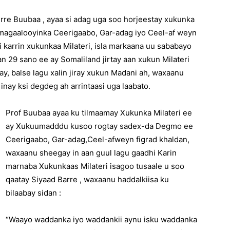
rre Buubaa , ayaa si adag uga soo horjeestay xukunka
magaalooyinka Ceerigaabo, Gar-adag iyo Ceel-af weyn
 karrin xukunkaa Milateri, isla markaana uu sababayo
an 29 sano ee ay Somaliland jirtay aan xukun Milateri
ay, balse lagu xalin jiray xukun Madani ah, waxaanu
ay ksi degdeg ah arrintaasi uga laabato.
Prof Buubaa ayaa ku tilmaamay Xukunka Milateri ee
ay Xukuumadddu kusoo rogtay sadex-da Degmo ee
Ceerigaabo, Gar-adag,Ceel-afweyn figrad khaldan,
waxaanu sheegay in aan guul lagu gaadhi Karin
marnaba Xukunkaas Milateri isagoo tusaale u soo
qaatay Siyaad Barre , waxaanu haddalkiisa ku
bilaabay sidan :
“Waayo waddanka iyo waddankii aynu isku waddanka