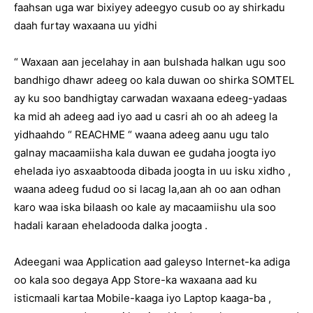
faahsan uga war bixiyey adeegyo cusub oo ay shirkadu
daah furtay waxaana uu yidhi
“ Waxaan aan jecelahay in aan bulshada halkan ugu soo
bandhigo dhawr adeeg oo kala duwan oo shirka SOMTEL
ay ku soo bandhigtay carwadan waxaana edeeg-yadaas
ka mid ah adeeg aad iyo aad u casri ah oo ah adeeg la
yidhaahdo “ REACHME “ waana adeeg aanu ugu talo
galnay macaamiisha kala duwan ee gudaha joogta iyo
ehelada iyo asxaabtooda dibada joogta in uu isku xidho ,
waana adeeg fudud oo si lacag la,aan ah oo aan odhan
karo waa iska bilaash oo kale ay macaamiishu ula soo
hadali karaan eheladooda dalka joogta .
Adeegani waa Application aad galeyso Internet-ka adiga
oo kala soo degaya App Store-ka waxaana aad ku
isticmaali kartaa Mobile-kaaga iyo Laptop kaaga-ba ,