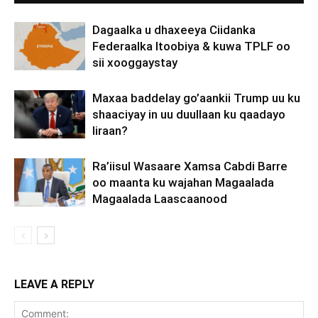
Dagaalka u dhaxeeya Ciidanka
Federaalka Itoobiya & kuwa TPLF oo
sii xooggaystay
Maxaa baddelay go’aankii Trump uu ku
shaaciyay in uu duullaan ku qaadayo
Iiraan?
Ra’iisul Wasaare Xamsa Cabdi Barre
oo maanta ku wajahan Magaalada
Magaalada Laascaanood
LEAVE A REPLY