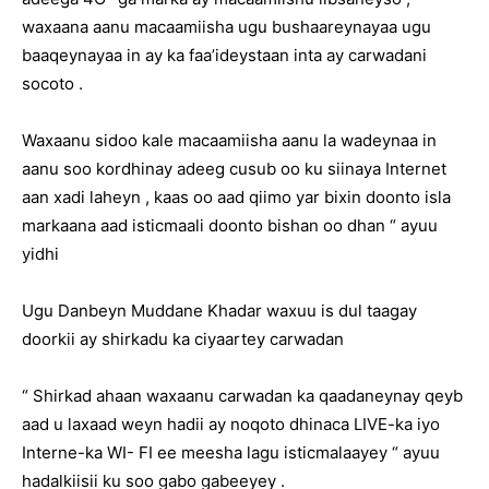
waxaana aanu macaamiisha ugu bushaareynayaa ugu
baaqeynayaa in ay ka faa’ideystaan inta ay carwadani
socoto .
Waxaanu sidoo kale macaamiisha aanu la wadeynaa in
aanu soo kordhinay adeeg cusub oo ku siinaya Internet
aan xadi laheyn , kaas oo aad qiimo yar bixin doonto isla
markaana aad isticmaali doonto bishan oo dhan “ ayuu
yidhi
Ugu Danbeyn Muddane Khadar waxuu is dul taagay
doorkii ay shirkadu ka ciyaartey carwadan
“ Shirkad ahaan waxaanu carwadan ka qaadaneynay qeyb
aad u laxaad weyn hadii ay noqoto dhinaca LIVE-ka iyo
Interne-ka WI- FI ee meesha lagu isticmalaayey “ ayuu
hadalkiisii ku soo gabo gabeeyey .