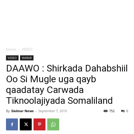
Home
VIDEO
VIDEO
WARAR
DAAWO : Shirkada Dahabshiil
Oo Si Mugle uga qayb
qaadatay Carwada
Tiknoolajiyada Somaliland
By
Dalmar News
-
September 7, 2019
752
0