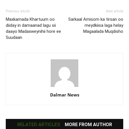
Previous article
Next article
Maxkamada Khartuum oo
Sarkaal Amisom ka tirsan oo
diiday in damaanad lagu sii
meydkiisa laga helay
daayo Madaxweynihii hore ee
Magaalada Muqdisho
Suudaan
Dalmar News
RELATED ARTICLES
MORE FROM AUTHOR