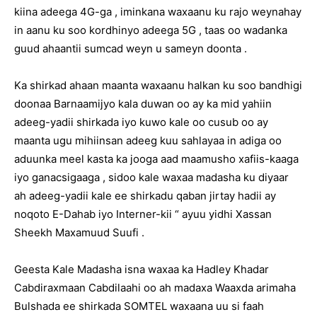
kiina adeega 4G-ga , iminkana waxaanu ku rajo weynahay
in aanu ku soo kordhinyo adeega 5G , taas oo wadanka
guud ahaantii sumcad weyn u sameyn doonta .
Ka shirkad ahaan maanta waxaanu halkan ku soo bandhigi
doonaa Barnaamijyo kala duwan oo ay ka mid yahiin
adeeg-yadii shirkada iyo kuwo kale oo cusub oo ay
maanta ugu mihiinsan adeeg kuu sahlayaa in adiga oo
aduunka meel kasta ka jooga aad maamusho xafiis-kaaga
iyo ganacsigaaga , sidoo kale waxaa madasha ku diyaar
ah adeeg-yadii kale ee shirkadu qaban jirtay hadii ay
noqoto E-Dahab iyo Interner-kii “ ayuu yidhi Xassan
Sheekh Maxamuud Suufi .
Geesta Kale Madasha isna waxaa ka Hadley Khadar
Cabdiraxmaan Cabdilaahi oo ah madaxa Waaxda arimaha
Bulshada ee shirkada SOMTEL waxaana uu si faah