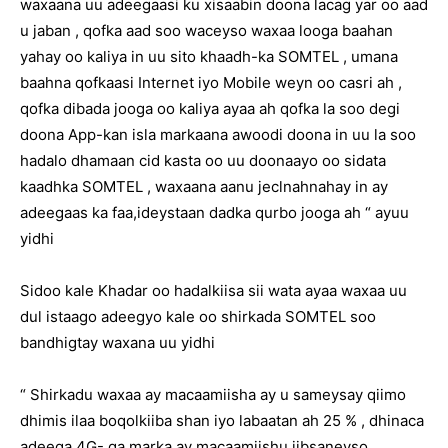
waxaana uu adeegaasi ku xisaabin doona lacag yar oo aad
u jaban , qofka aad soo waceyso waxaa looga baahan
yahay oo kaliya in uu sito khaadh-ka SOMTEL , umana
baahna qofkaasi Internet iyo Mobile weyn oo casri ah ,
qofka dibada jooga oo kaliya ayaa ah qofka la soo degi
doona App-kan isla markaana awoodi doona in uu la soo
hadalo dhamaan cid kasta oo uu doonaayo oo sidata
kaadhka SOMTEL , waxaana aanu jeclnahnahay in ay
adeegaas ka faa,ideystaan dadka qurbo jooga ah “ ayuu
yidhi
Sidoo kale Khadar oo hadalkiisa sii wata ayaa waxaa uu
dul istaago adeegyo kale oo shirkada SOMTEL soo
bandhigtay waxana uu yidhi
“ Shirkadu waxaa ay macaamiisha ay u sameysay qiimo
dhimis ilaa boqolkiiba shan iyo labaatan ah 25 % , dhinaca
adeega 4G- ga marka ay macaamiishu iibsaneyso ,