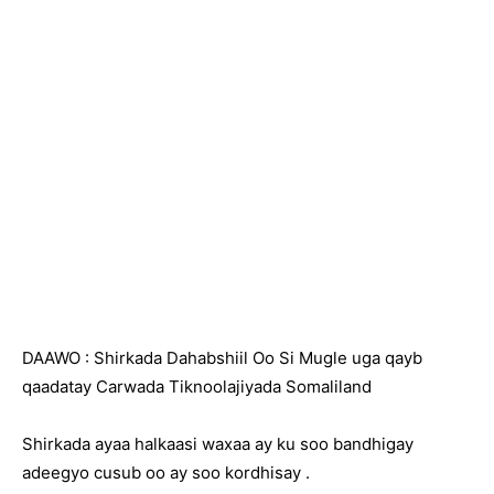
DAAWO : Shirkada Dahabshiil Oo Si Mugle uga qayb
qaadatay Carwada Tiknoolajiyada Somaliland
Shirkada ayaa halkaasi waxaa ay ku soo bandhigay
adeegyo cusub oo ay soo kordhisay .