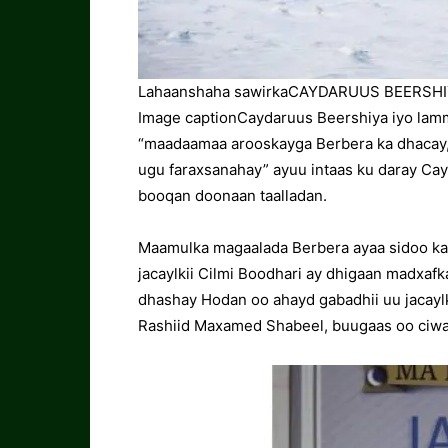
Lahaanshaha sawirka
CAYDARUUS BEERSHI
Image caption
Caydaruus Beershiya iyo lamm
“maadaamaa arooskayga Berbera ka dhacay, 
ugu faraxsanahay” ayuu intaas ku daray Cayd
booqan doonaan taalladan.
Maamulka magaalada Berbera ayaa sidoo kale
jacaylkii Cilmi Boodhari ay dhigaan madxaf
dhashay Hodan oo ahayd gabadhii uu jacayl
Rashiid Maxamed Shabeel, buugaas oo ciwa