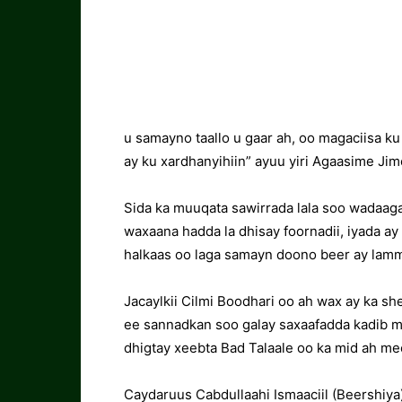
u samayno taallo u gaar ah, oo magaciisa ku
ay ku xardhanyihiin” ayuu yiri Agaasime Jim
Sida ka muuqata sawirrada lala soo wadaag
waxaana hadda la dhisay foornadii, iyada ay 
halkaas oo laga samayn doono beer ay lam
Jacaylkii Cilmi Boodhari oo ah wax ay ka sh
ee sannadkan soo galay saxaafadda kadib mark
dhigtay xeebta Bad Talaale oo ka mid ah me
Caydaruus Cabdullaahi Ismaaciil (Beershiya)