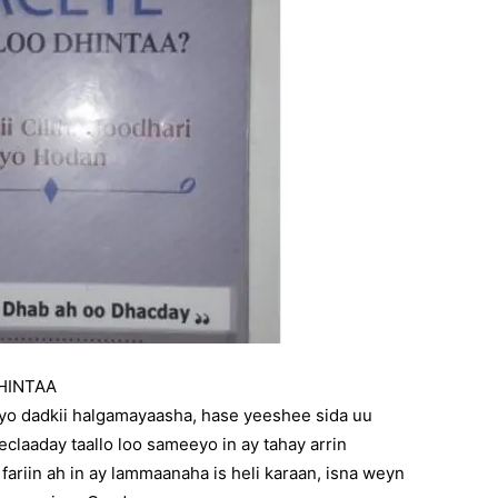
DHINTAA
eeyo dadkii halgamayaasha, hase yeeshee sida uu
claaday taallo loo sameeyo in ay tahay arrin
 fariin ah in ay lammaanaha is heli karaan, isna weyn