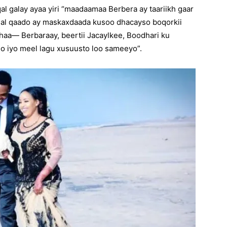
aqal galay ayaa yiri “maadaamaa Berbera ay taariikh gaar
dal qaado ay maskaxdaada kusoo dhacayso boqorkii
ahaa— Berbaraay, beertii Jacaylkee, Boodhari ku
lo iyo meel lagu xusuusto loo sameeyo”.