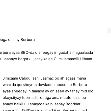
 looga dhisay Berbera
rbera ayaa BBC-da u sheegay in gudaha magaalaada
uusanayo boqorkii jacaylka ee Cilmi Ismaaciil Liibaan
Jimcaale Cabdullaahi Jaamac oo ah agaasimaha
waaxda qorsheynta dowladda hoose ee Berbera
ayaa sheegay in taalada ay dhiseen ay tahay mid loo
ekeysiiyay foornadii rootiga ama muufo, taas oo
ahayd halkii uu shaqada ka bilaabay Boodhari
sannadihii 1930-naadkii markii uu Berbera yimid.