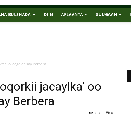
AHA BULSHADA
DIIN
AFLAANTA
SUUGAAN
o taallo looga dhisay Berbera
oqorkii jacaylka’ oo
say Berbera
713
0