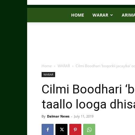
HOME
WARAR
ARIM
Home
WARAR
Cilmi Boodhari ‘boqorkii jacaylka’ o
WARAR
Cilmi Boodhari ‘b
taallo looga dhi
By
Dalmar News
-
July 11, 2019