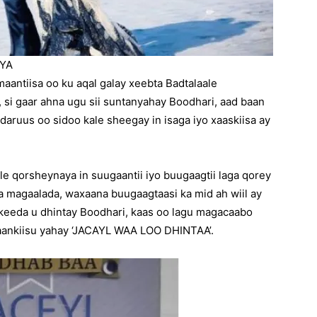
YA
aantiisa oo ku aqal galay xeebta Badtalaale
si gaar ahna ugu sii suntanyahay Boodhari, aad baan
aruus oo sidoo kale sheegay in isaga iyo xaaskiisa ay
 qorsheynaya in suugaantii iyo buugaagtii laga qorey
ka magaalada, waxaana buugaagtaasi ka mid ah wiil ay
keeda u dhintay Boodhari, kaas oo lagu magacaabo
ankiisu yahay ‘JACAYL WAA LOO DHINTAA’.