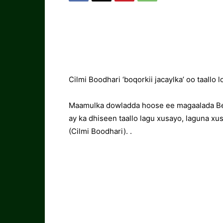
Cilmi Boodhari ‘boqorkii jacaylka’ oo taallo
Maamulka dowladda hoose ee magaalada Be
ay ka dhiseen taallo lagu xusayo, laguna xus
(Cilmi Boodhari). .