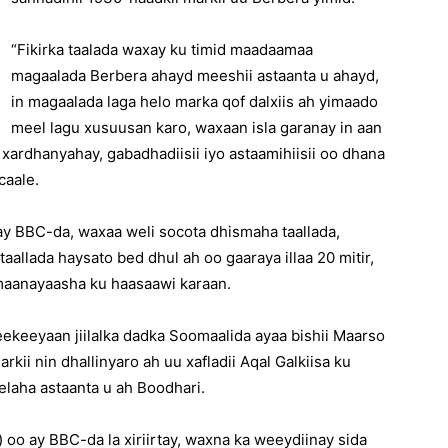
“Fikirka taalada waxay ku timid maadaamaa
magaalada Berbera ahayd meeshii astaanta u ahayd,
in magaalada laga helo marka qof dalxiis ah yimaado
meel lagu xusuusan karo, waxaan isla garanay in aan
 xardhanyahay, gabadhadiisii iyo astaamihiisii oo dhana
caale.
ay BBC-da, waxaa weli socota dhismaha taallada,
taallada haysato bed dhul ah oo gaaraya illaa 20 mitir,
maanayaasha ku haasaawi karaan.
eekeeyaan jiilalka dadka Soomaalida ayaa bishii Maarso
ii nin dhallinyaro ah uu xafladii Aqal Galkiisa ku
elaha astaanta u ah Boodhari.
 oo ay BBC-da la xiriirtay, waxna ka weeydiinay sida