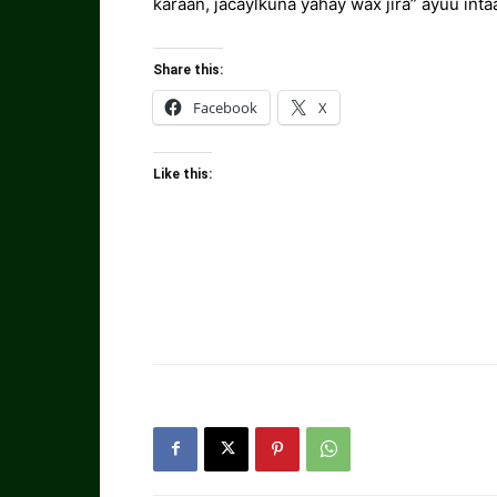
karaan, jacaylkuna yahay wax jira” ayuu int
Share this:
Facebook
X
Like this: