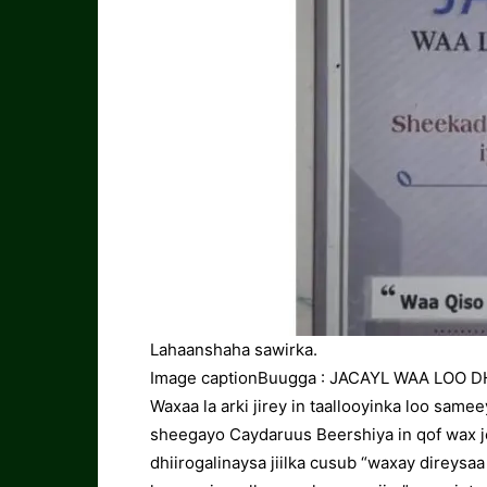
Lahaanshaha sawirka
.
Image caption
Buugga : JACAYL WAA LOO 
Waxaa la arki jirey in taallooyinka loo sam
sheegayo Caydaruus Beershiya in qof wax je
dhiirogalinaysa jiilka cusub “waxay direysaa