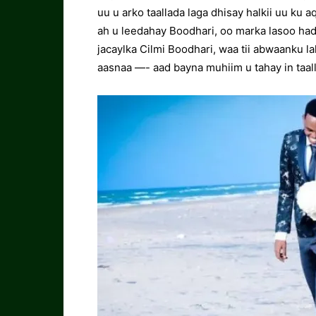
uu u arko taallada laga dhisay halkii uu ku 
ah u leedahay Boodhari, oo marka lasoo ha
jacaylka Cilmi Boodhari, waa tii abwaanku l
aasnaa —- aad bayna muhiim u tahay in taal