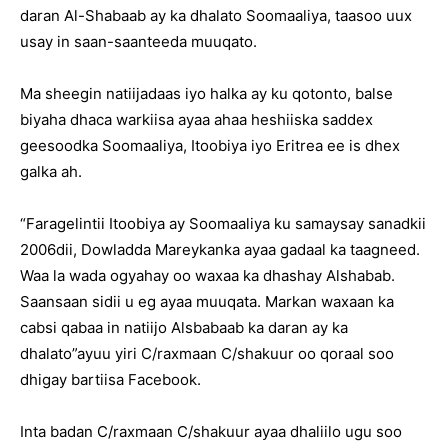
daran Al-Shabaab ay ka dhalato Soomaaliya, taasoo uux
usay in saan-saanteeda muuqato.
Ma sheegin natiijadaas iyo halka ay ku qotonto, balse
biyaha dhaca warkiisa ayaa ahaa heshiiska saddex
geesoodka Soomaaliya, Itoobiya iyo Eritrea ee is dhex
galka ah.
“Faragelintii Itoobiya ay Soomaaliya ku samaysay sanadkii
2006dii, Dowladda Mareykanka ayaa gadaal ka taagneed.
Waa la wada ogyahay oo waxaa ka dhashay Alshabab.
Saansaan sidii u eg ayaa muuqata. Markan waxaan ka
cabsi qabaa in natiijo Alsbabaab ka daran ay ka
dhalato”ayuu yiri C/raxmaan C/shakuur oo qoraal soo
dhigay bartiisa Facebook.
Inta badan C/raxmaan C/shakuur ayaa dhaliilo ugu soo