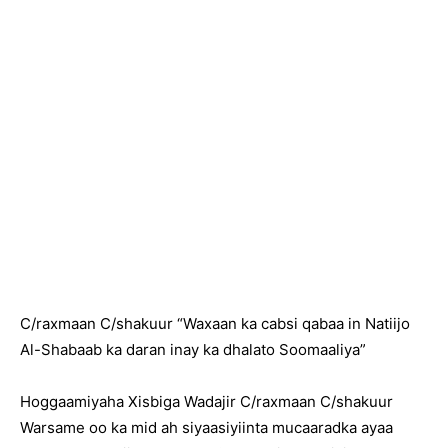
C/raxmaan C/shakuur “Waxaan ka cabsi qabaa in Natiijo
Al-Shabaab ka daran inay ka dhalato Soomaaliya”
Hoggaamiyaha Xisbiga Wadajir C/raxmaan C/shakuur
Warsame oo ka mid ah siyaasiyiinta mucaaradka ayaa