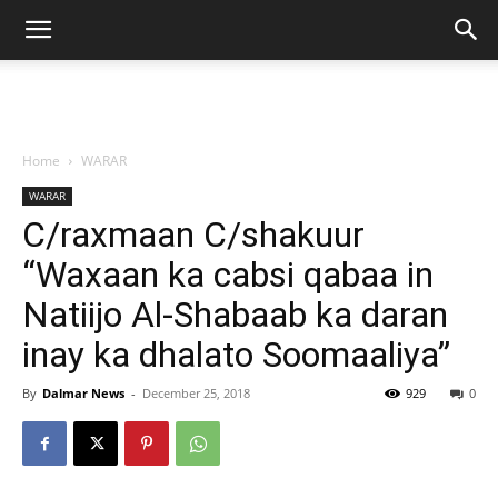
Home
WARAR
WARAR
C/raxmaan C/shakuur
“Waxaan ka cabsi qabaa in
Natiijo Al-Shabaab ka daran
inay ka dhalato Soomaaliya”
By
Dalmar News
-
December 25, 2018
929
0