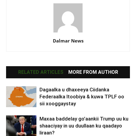
Dalmar News
RELATED ARTICLES
MORE FROM AUTHOR
Dagaalka u dhaxeeya Ciidanka
Federaalka Itoobiya & kuwa TPLF oo
sii xooggaystay
Maxaa baddelay go’aankii Trump uu ku
shaaciyay in uu duullaan ku qaadayo
Iiraan?