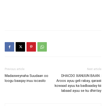
Previous article
Next article
Madaxweynaha Suudaan oo
DHACDO XANUUN BAAN :
loogu baaqay inuu iscasilo
Aroos ayuu geli rabay, qaraxii
kowaad ayuu ka badbaaday kii
labaad ayuu se ku dhintay