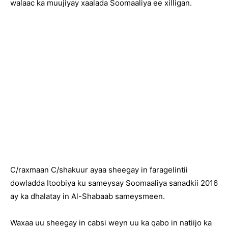
walaac ka muujiyay xaalada Soomaaliya ee xilligan.
C/raxmaan C/shakuur ayaa sheegay in faragelintii
dowladda Itoobiya ku sameysay Soomaaliya sanadkii 2016
ay ka dhalatay in Al-Shabaab sameysmeen.
Waxaa uu sheegay in cabsi weyn uu ka qabo in natiijo ka