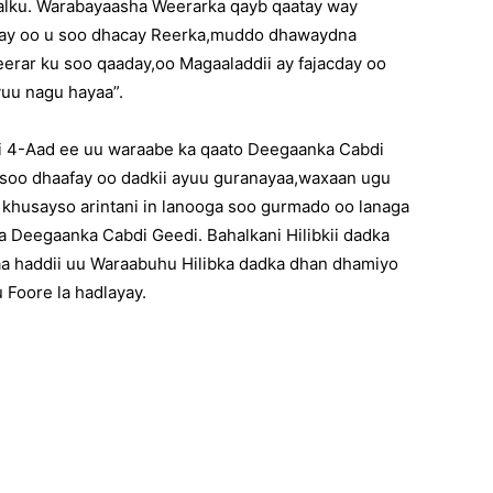
alku. Warabayaasha Weerarka qayb qaatay way
atay oo u soo dhacay Reerka,muddo dhawaydna
rar ku soo qaaday,oo Magaaladdii ay fajacday oo
yuu nagu hayaa”.
i 4-Aad ee uu waraabe ka qaato Deegaanka Cabdi
u soo dhaafay oo dadkii ayuu guranayaa,waxaan ugu
 khusayso arintani in lanooga soo gurmado oo lanaga
 Deegaanka Cabdi Geedi. Bahalkani Hilibkii dadka
a haddii uu Waraabuhu Hilibka dadka dhan dhamiyo
 Foore la hadlayay.