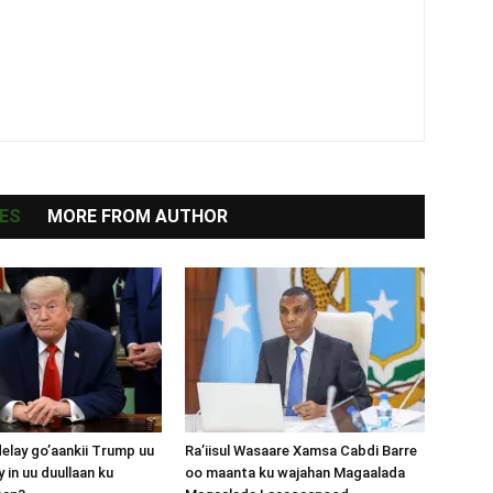
ES
MORE FROM AUTHOR
lay go’aankii Trump uu
Ra’iisul Wasaare Xamsa Cabdi Barre
 in uu duullaan ku
oo maanta ku wajahan Magaalada