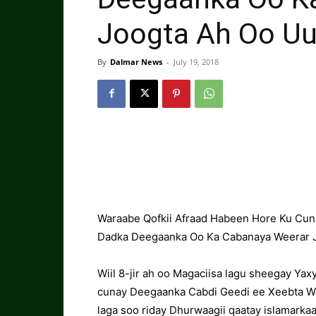
Joogta Ah Oo Uu
By
Dalmar News
-
July 19, 2018
Waraabe Qofkii Afraad Habeen Hore Ku Cun
Dadka Deegaanka Oo Ka Cabanaya Weerar 
Wiil 8-jir ah oo Magaciisa lagu sheegay Y
cunay Deegaanka Cabdi Geedi ee Xeebta Wo
laga soo riday Dhurwaagii qaatay islamarka