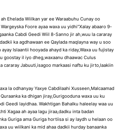
d ah Ehelada Wiilkan yar ee Waraabuhu Cunay oo
y Wargeyska Foore ayaa waxa uu yidhi“Xalay abaaro 9-
aanka Cabdi Geedi Wiil 8-Sanno jir ah,wuu la cararay
,dadkii ka agdhawaan ee Qaylada maqlayna way u soo
ayay Islaantii hooyada ahayd ka riday,Waxa uu fujistay
u goostay il iyo dheg,waxaanu dhaawac Culus
 cararay Jabuuti,isagoo markaasi naftu ku jirto,laakiin
 waxa la odhanyay Yaxye Cabdilaahi Xusseen,Malcaamad
 Quraanka ka dhigan jiray,Gurigooduna waxa uu ku
di Geedi layidhaa. Wakhtigan Bahalku haleelay waa uu
i Xagaa ah ayaa lagu jiraa,dadku inta badan
a Guriga ama Guriga hortiisa si ay laydh u helaan oo
xa uu wiilkani ka mid ahaa dadkii hurday banaanka