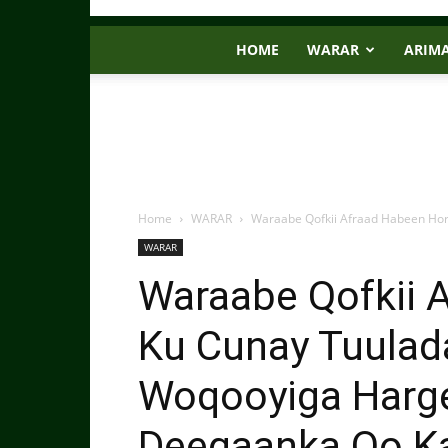
HOME
WARAR
ARIM
Home
WARAR
Waraabe Qofkii Afraad Habeen Hor
WARAR
Waraabe Qofkii 
Ku Cunay Tuulad
Woqooyiga Harge
Deegaanka Oo K