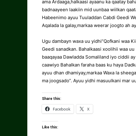
ama Ardaaga,halkaasi ayaanu ka qaatay bah
badnaayeen laakiin mid uunbaa wiilkan qa
Habeenimo ayuu Tuuladdan Cabdi Geedi Wee
Aqalada la galay,markaa weerar joogto ah a
Ugu dambayn waxa uu yidhi“Qofkani waa Ki
Geedi sanadkan. Bahalkaasi xoolihii waa u
baaqayaa Dawladda Somaliland iyo ciddii ay
caawiyo Bahalkan faraha baas ku haya Dadka
ayuu dhan dhamiyay,markaa Waxa la sheega
ma joogsado”. Ayuu yidhi masuulkani mar uu
Share this:
Facebook
X
Like this: