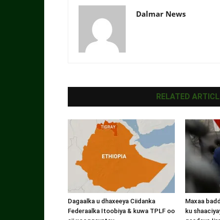
Dalmar News
RELATED ARTICL
Dagaalka u dhaxeeya Ciidanka
Maxaa badde
Federaalka Itoobiya & kuwa TPLF oo
ku shaaciyay