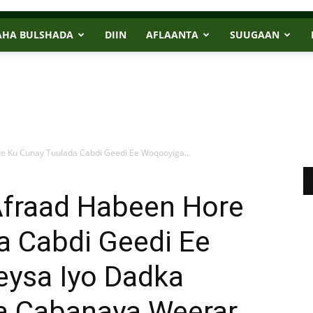
AHA BULSHADA
DIIN
AFLAANTA
SUUGAAN
e Ku Cunay Tuulada Cabdi Geedi Ee Woqooyiga...
Afraad Habeen Hore
a Cabdi Geedi Ee
ysa Iyo Dadka
a Cabanaya Weerar