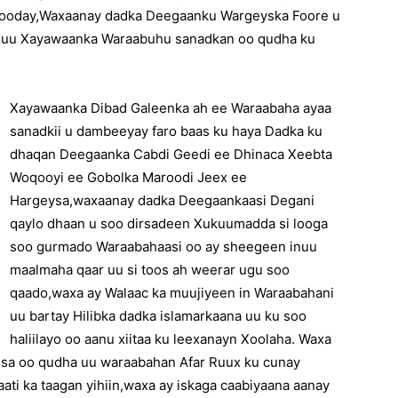
iyooday,Waxaanay dadka Deegaanku Wargeyska Foore u
ee uu Xayawaanka Waraabuhu sanadkan oo qudha ku
Xayawaanka Dibad Galeenka ah ee Waraabaha ayaa
sanadkii u dambeeyay faro baas ku haya Dadka ku
dhaqan Deegaanka Cabdi Geedi ee Dhinaca Xeebta
Woqooyi ee Gobolka Maroodi Jeex ee
Hargeysa,waxaanay dadka Deegaankaasi Degani
qaylo dhaan u soo dirsadeen Xukuumadda si looga
soo gurmado Waraabahaasi oo ay sheegeen inuu
maalmaha qaar uu si toos ah weerar ugu soo
qaado,waxa ay Walaac ka muujiyeen in Waraabahani
uu bartay Hilibka dadka islamarkaana uu ku soo
haliilayo oo aanu xiitaa ku leexanayn Xoolaha. Waxa
isa oo qudha uu waraabahan Afar Ruux ku cunay
ti ka taagan yihiin,waxa ay iskaga caabiyaana aanay