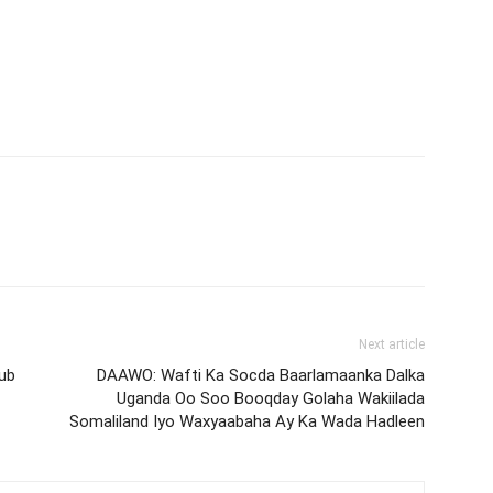
Next article
ub
DAAWO: Wafti Ka Socda Baarlamaanka Dalka
Uganda Oo Soo Booqday Golaha Wakiilada
Somaliland Iyo Waxyaabaha Ay Ka Wada Hadleen