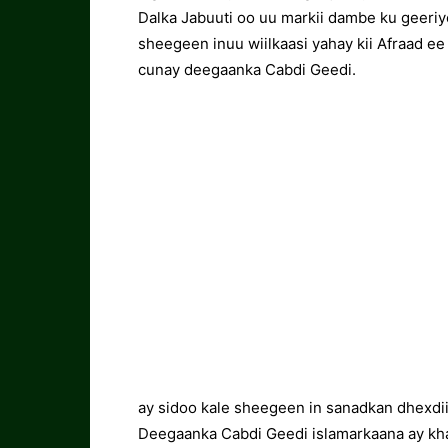
Dalka Jabuuti oo uu markii dambe ku geer
sheegeen inuu wiilkaasi yahay kii Afraad 
cunay deegaanka Cabdi Geedi.
ay sidoo kale sheegeen in sanadkan dhexdi
Deegaanka Cabdi Geedi islamarkaana ay khaa