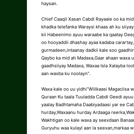
haysan.
Chief Caaqil Xasan Cabdi Rayaale oo ka mi
khadka telefanka Waraysi khaas ah ku siiya
kii Habeenimo ayuu waraabe ka qaatay Deeg
oo hooyaddii dhashay ayaa kadaba carartay
gurmadeen,intaanay dadkii kale soo gaadhin 
Qaybo ka mid ah Madaxa,Gaar ahaan waxa u
gaadhsiiyay Madaxa, Waxaa Isla Xalayba loola
aan waxba ku noolayn”.
Waxa kale oo uu yidhi“Wiilkaasi Magaciisa
Quraan Ku taala Tuuladda Cabdi Geedi ayuu
yaalay Badhtamaha Daabiyadaasi yar ee Cab
hurday,Waxaanu hurday Ardaaga reerka,Wakht
Wakhtigan oo kale waxa ay seexdaan Banaank
Guryuhu waa kulayl aan la seexan,markaa wa