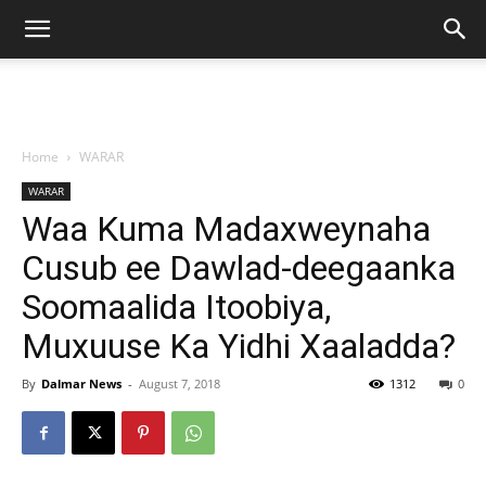
Home
WARAR
WARAR
Waa Kuma Madaxweynaha
Cusub ee Dawlad-deegaanka
Soomaalida Itoobiya,
Muxuuse Ka Yidhi Xaaladda?
By
Dalmar News
-
August 7, 2018
1312
0