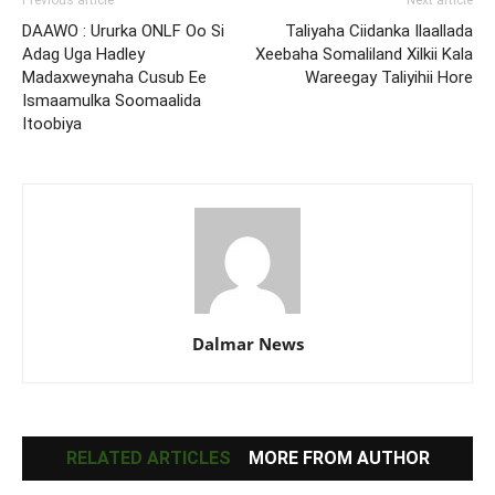
Previous article
Next article
DAAWO : Ururka ONLF Oo Si
Taliyaha Ciidanka Ilaallada
Adag Uga Hadley
Xeebaha Somaliland Xilkii Kala
Madaxweynaha Cusub Ee
Wareegay Taliyihii Hore
Ismaamulka Soomaalida
Itoobiya
Dalmar News
RELATED ARTICLES
MORE FROM AUTHOR