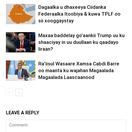
Dagaalka u dhaxeeya Ciidanka
Federaalka Itoobiya & kuwa TPLF oo
sii xooggaystay
Maxaa baddelay go’aankii Trump uu ku
shaaciyay in uu duullaan ku qaadayo
Iiraan?
Ra’iisul Wasaare Xamsa Cabdi Barre
oo maanta ku wajahan Magaalada
Magaalada Laascaanood
LEAVE A REPLY