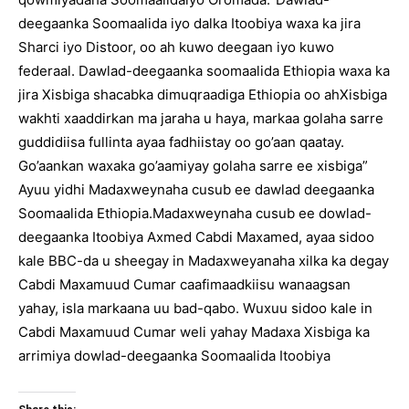
deegaanka Soomaalida iyo dalka Itoobiya waxa ka jira
Sharci iyo Distoor, oo ah kuwo deegaan iyo kuwo
federaal. Dawlad-deegaanka soomaalida Ethiopia waxa ka
jira Xisbiga shacabka dimuqraadiga Ethiopia oo ahXisbiga
wakhti xaaddirkan ma jaraha u haya, markaa golaha sarre
guddidiisa fullinta ayaa fadhiistay oo go’aan qaatay.
Go’aankan waxaka go’aamiyay golaha sarre ee xisbiga”
Ayuu yidhi Madaxweynaha cusub ee dawlad deegaanka
Soomaalida Ethiopia.Madaxweynaha cusub ee dowlad-
deegaanka Itoobiya Axmed Cabdi Maxamed, ayaa sidoo
kale BBC-da u sheegay in Madaxweyanaha xilka ka degay
Cabdi Maxamuud Cumar caafimaadkiisu wanaagsan
yahay, isla markaana uu bad-qabo. Wuxuu sidoo kale in
Cabdi Maxamuud Cumar weli yahay Madaxa Xisbiga ka
arrimiya dowlad-deegaanka Soomaalida Itoobiya