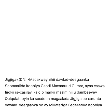
Jigjiga<(DN):-Madaxweynihii dawlad-deegaanka
Soomaalida Itoobiya Cabdi Maxamuud Cumar, ayaa caawa
fiidkii is-casilay, ka dib markii maalmihii u dambeeyey
Qulqulatooyin ka socdeen magaalada Jigjiga ee xarunta
dawlad-deegaanka oo ay Millateriga Federaalka Itoobiya