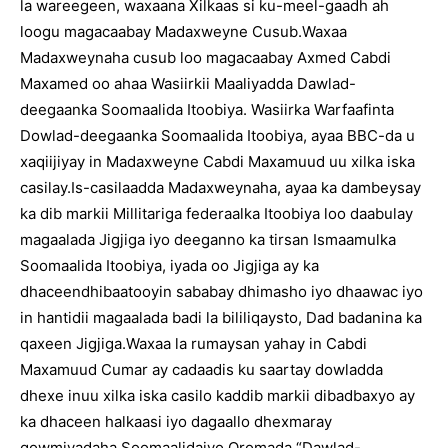
la wareegeen, waxaana Xilkaas si ku-meel-gaadh ah
loogu magacaabay Madaxweyne Cusub.Waxaa
Madaxweynaha cusub loo magacaabay Axmed Cabdi
Maxamed oo ahaa Wasiirkii Maaliyadda Dawlad-
deegaanka Soomaalida Itoobiya. Wasiirka Warfaafinta
Dowlad-deegaanka Soomaalida Itoobiya, ayaa BBC-da u
xaqiijiyay in Madaxweyne Cabdi Maxamuud uu xilka iska
casilay.Is-casilaadda Madaxweynaha, ayaa ka dambeysay
ka dib markii Millitariga federaalka Itoobiya loo daabulay
magaalada Jigjiga iyo deeganno ka tirsan Ismaamulka
Soomaalida Itoobiya, iyada oo Jigjiga ay ka
dhaceendhibaatooyin sababay dhimasho iyo dhaawac iyo
in hantidii magaalada badi la bililiqaysto, Dad badanina ka
qaxeen Jigjiga.Waxaa la rumaysan yahay in Cabdi
Maxamuud Cumar ay cadaadis ku saartay dowladda
dhexe inuu xilka iska casilo kaddib markii dibadbaxyo ay
ka dhaceen halkaasi iyo dagaallo dhexmaray
qowmiyadaha Soomaalidaiyo Oromada.“Dawlad-