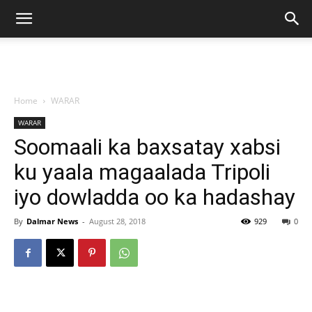
Home
WARAR
WARAR
Soomaali ka baxsatay xabsi
ku yaala magaalada Tripoli
iyo dowladda oo ka hadashay
By
Dalmar News
-
August 28, 2018
929
0