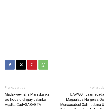
Previous article
Next article
Madaxweynaha Maraykanka
DAAWO : Jaamacada
oo hoos u dhigay calanka
Magaalada Hargeisa Oo
Aqalka Cad+SABABTA
Munaasabad Qalin Jabina U