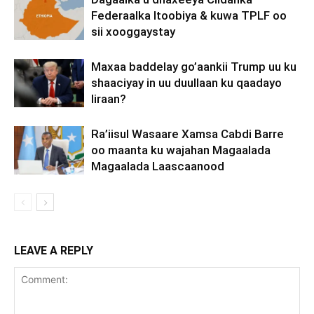
Federaalka Itoobiya & kuwa TPLF oo
sii xooggaystay
Maxaa baddelay go’aankii Trump uu ku
shaaciyay in uu duullaan ku qaadayo
Iiraan?
Ra’iisul Wasaare Xamsa Cabdi Barre
oo maanta ku wajahan Magaalada
Magaalada Laascaanood
LEAVE A REPLY