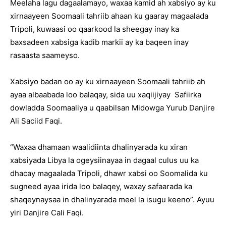
Meelaha lagu dagaalamayo, waxaa kamid ah xabsiyo ay ku
xirnaayeen Soomaali tahriib ahaan ku gaaray magaalada
Tripoli, kuwaasi oo qaarkood la sheegay inay ka
baxsadeen xabsiga kadib markii ay ka baqeen inay
rasaasta saameyso.
Xabsiyo badan oo ay ku xirnaayeen Soomaali tahriib ah
ayaa albaabada loo balaqay, sida uu xaqiijiyay Safiirka
dowladda Soomaaliya u qaabilsan Midowga Yurub Danjire
Ali Saciid Faqi.
“Waxaa dhamaan waalidiinta dhalinyarada ku xiran
xabsiyada Libya la ogeysiinayaa in dagaal culus uu ka
dhacay magaalada Tripoli, dhawr xabsi oo Soomalida ku
sugneed ayaa irida loo balaqey, waxay safaarada ka
shaqeynaysaa in dhalinyarada meel la isugu keeno”. Ayuu
yiri Danjire Cali Faqi.