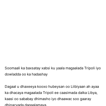
Soomaali ka baxsatay xabsi ku yaala magaalada Tripoli iyo
dowladda oo ka hadashay
Dagaal u dhaxeeya kooxo hubeysan oo Liibiyaan ah ayaa
ka dhacaya magaalada Tripoli ee caasimada dalka Libya,
kaasi oo sababay dhimasho iyo dhaawac soo gaaray
dhinacyada dagaalamaya.