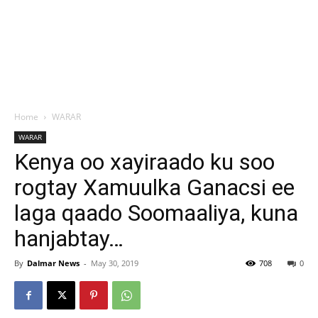
Home
WARAR
WARAR
Kenya oo xayiraado ku soo
rogtay Xamuulka Ganacsi ee
laga qaado Soomaaliya, kuna
hanjabtay…
By
Dalmar News
-
May 30, 2019
708
0