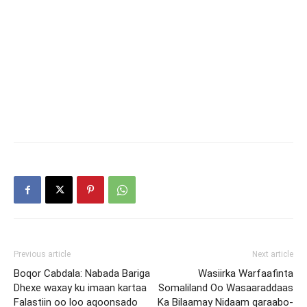
Previous article
Next article
Boqor Cabdala: Nabada Bariga
Wasiirka Warfaafinta
Dhexe waxay ku imaan kartaa
Somaliland Oo Wasaaraddaas
Falastiin oo loo aqoonsado
Ka Bilaamay Nidaam qaraabo-