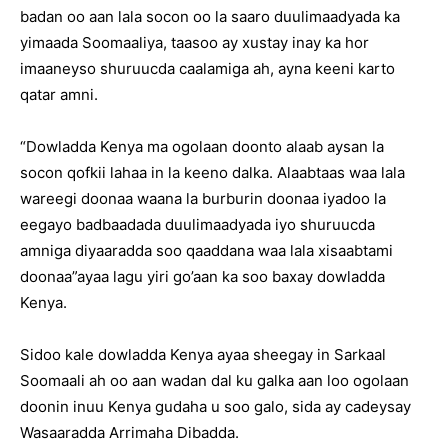
badan oo aan lala socon oo la saaro duulimaadyada ka
yimaada Soomaaliya, taasoo ay xustay inay ka hor
imaaneyso shuruucda caalamiga ah, ayna keeni karto
qatar amni.
“Dowladda Kenya ma ogolaan doonto alaab aysan la
socon qofkii lahaa in la keeno dalka. Alaabtaas waa lala
wareegi doonaa waana la burburin doonaa iyadoo la
eegayo badbaadada duulimaadyada iyo shuruucda
amniga diyaaradda soo qaaddana waa lala xisaabtami
doonaa”ayaa lagu yiri go’aan ka soo baxay dowladda
Kenya.
Sidoo kale dowladda Kenya ayaa sheegay in Sarkaal
Soomaali ah oo aan wadan dal ku galka aan loo ogolaan
doonin inuu Kenya gudaha u soo galo, sida ay cadeysay
Wasaaradda Arrimaha Dibadda.