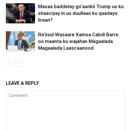
Maxaa baddelay go’aankii Trump uu ku
shaaciyay in uu duullaan ku qaadayo
Iiraan?
Ra’iisul Wasaare Xamsa Cabdi Barre
oo maanta ku wajahan Magaalada
Magaalada Laascaanood
LEAVE A REPLY