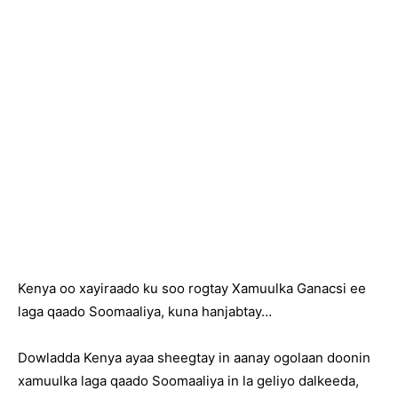
Kenya oo xayiraado ku soo rogtay Xamuulka Ganacsi ee
laga qaado Soomaaliya, kuna hanjabtay…
Dowladda Kenya ayaa sheegtay in aanay ogolaan doonin
xamuulka laga qaado Soomaaliya in la geliyo dalkeeda,