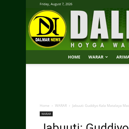
Friday, August 7, 2026
HOME
WARAR
ARIM
Home
WARAR
Jabuuti: Guddiyo Kala Matalaya Mad
WARAR
Jabuuti: Guddiyo