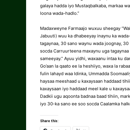
galaya hadda iyo Mustaqbalkaba, markaa wa
loona wada-hadlo.”
Madaxweyne Farmaajo wuxuu sheegay “Wala
Jabuuti) wuu ka dhabeeyay inaynu ka wada
tagaynaa, 30 sano waynu wada joognay, 30
socda Carruurteena maxaynu uga tagaynaa 
sameeyay.” Ayuu yidhi, waxaanu intaa ku dar
Go’aan la qaato ee la heshiiyo, waxa la rabaa
fulin lahayd waa Idinka, Ummadda Soomaaliy
haysaa meeshaad u kaxaysaan haddaad tihi
kaxaysaan iyo haddaad meel kale u kaxaysa
Dadkii ugu aqoonta badnaa baad tihiin, mark
iyo 30-ka sano ee soo socda Caalamka halk
Share this: