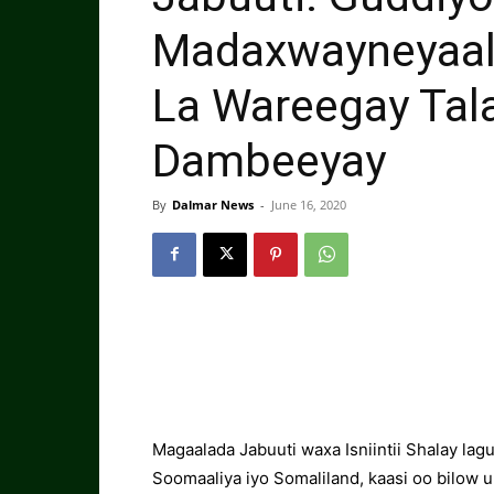
Madaxwayneyaal 
La Wareegay Talad
Dambeeyay
By
Dalmar News
-
June 16, 2020
Magaalada Jabuuti waxa Isniintii Shalay l
Soomaaliya iyo Somaliland, kaasi oo bilow u