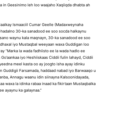
a in Geesinimo leh loo waajaho Xaqiiqda dhabta ah
alkay Ismaaciil Cumar Geelle (Madaxweynaha
-hadalno 30-ka sanadood ee soo socda halkaynu
 sano waynu kala maqnayn, 30-ka sanadood ee soo
dhaxal iyo Mustaqbal weeyaan waxa Guddigan loo
ay “Marka la wada fadhiisto ee la wada hadlo ee
 Go’aankaa iyo Heshiiskaas Ciddii fulin lahayd, Ciddii
eedna meel kasta oo ay joogto isha ayay idinku
in Guddigii Farsamada, haddaad nabad iyo Barwaaqo u
anba, Annagu waanu idin siinayna Kalsoonidayada,
aa waxa la idinka rabaa inaad ka fikirtaan Mustaqbalka
ee ayaynu ka galaynaa.”