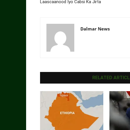
Laascaanood Iyo Cabsi Ka Jirta
Dalmar News
RELATED ARTICL