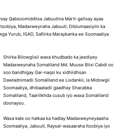
say Qabsoomiddiisa Jabuutina Marti-gelisay ayaa
toobiya, Madaxweynaha Jabuuti, Diblumaasiyiin ka
wga Yurub, IGAD, Safiirka Maraykanka ee Soomaaliya
Shirka Bilowgiisii waxa khudbado ka jeediyey
Madaxweynaha Somaliland Md. Muuse Biixi Cabdi oo
soo bandhigay Gar-naqsi ku xidhiidhsan
Dawladnimadii Somaliland ee Lixdankii, la Midowgii
Soomaaliya, dhibaatadii gaadhay Shacabka
Somaliland, Taariilkhda cusub iyo waxa Somaliland
doonayso.
Waxa kale oo halkaa ka hadlay Madaxweyneyaasha
Soomaaliya, Jabuuti, Raysal-wasaaraha Itoobiya iyo