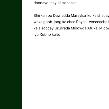
doonayo inay sii socdaan.
Shirkan oo Dawladda Maraykanku ka shaqay
waxa goob-joog ka ahaa Raysal-wasaaraha I
kala socday Ururrada Midowga Afrika, Mido
iyo Xubno kale.