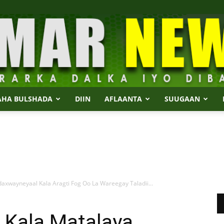
AHA BULSHADA
DIIN
AFLAANTA
SUUGAAN
Dalmar
axwayneyaal Kala Aragti Fog Oo La Wareegay Taladii...
News
 Kala Matalaya