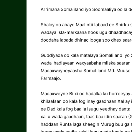
Arrimaha Somaliland iyo Soomaaliya oo la do
Shalay oo ahayd Maalintii labaad ee Shirku
wadaya isla-markaana hoos ugu dhaadhacaya
doodaha labada dhinac looga soo dhex sa
Guddiyada oo kala matalaya Somaliland iyo 
wada-hadlayaan waxyaabaha miiska saaran a
Madaxwayneyaasha Somaliland Md. Muuse Bi
Farmaajo.
Madaxweyne Biixi oo hadalka ku horreeyay ay
khilaafsan oo kala fog inay gaadhaan Xal ay
ee Dad kala fog baa la isugu yeedhay danta 
xal u wada gaadhaan, taas baa idin saaran (
haddaan Runta laga sheegin Murug buu galaa,
looga wada hadlo, wixii lagu wada hadlo ee 