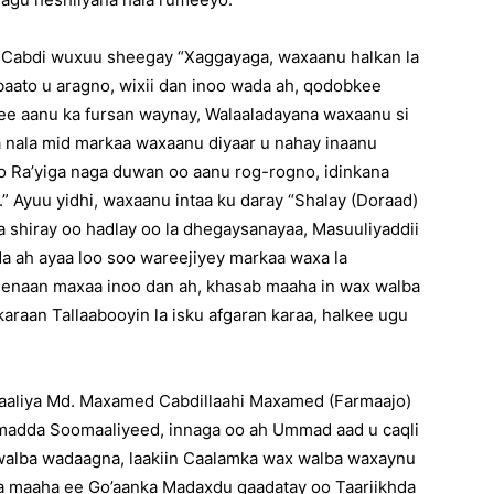
 Cabdi wuxuu sheegay “Xaggayaga, waxaanu halkan la
baato u aragno, wixii dan inoo wada ah, qodobkee
 ee aanu ka fursan waynay, Walaaladayana waxaanu si
 nala mid markaa waxaanu diyaar u nahay inaanu
 Ra’yiga naga duwan oo aanu rog-rogno, idinkana
.” Ayuu yidhi, waxaanu intaa ku daray “Shalay (Doraad)
 shiray oo hadlay oo la dhegaysanayaa, Masuuliyaddii
a ah ayaa loo soo wareejiyey markaa waxa la
eenaan maxaa inoo dan ah, khasab maaha in wax walba
i karaan Tallaabooyin la isku afgaran karaa, halkee ugu
liya Md. Maxamed Cabdillaahi Maxamed (Farmaajo)
mmadda Soomaaliyeed, innaga oo ah Ummad aad u caqli
x walba wadaagna, laakiin Caalamka wax walba waxaynu
a maaha ee Go’aanka Madaxdu qaadatay oo Taariikhda