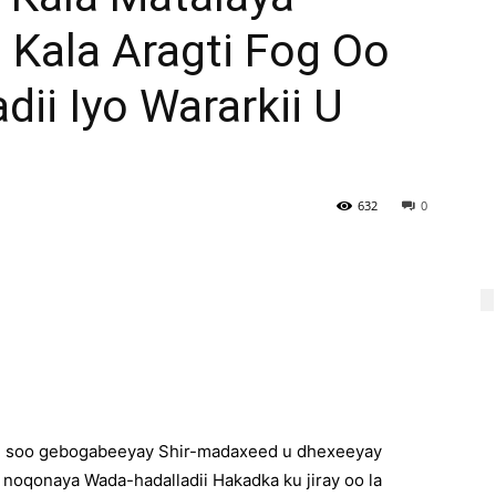
Kala Aragti Fog Oo
ii Iyo Wararkii U
632
0
agu soo gebogabeeyay Shir-madaxeed u dhexeeyay
 noqonaya Wada-hadalladii Hakadka ku jiray oo la