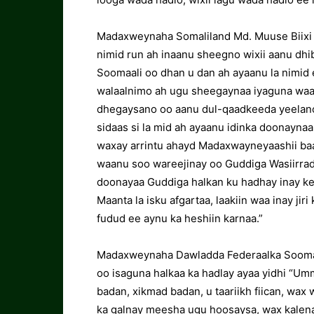
Madaxweynaha Somaliland Md. Muuse Biixi
nimid run ah inaanu sheegno wixii aanu dhi
Soomaali oo dhan u dan ah ayaanu la nimid
walaalnimo ah ugu sheegaynaa iyaguna waa
dhegaysano oo aanu dul-qaadkeeda yeelano
sidaas si la mid ah ayaanu idinka doonaynaa
waxay arrintu ahayd Madaxwayneyaashii baa
waanu soo wareejinay oo Guddiga Wasiirrad
doonayaa Guddiga halkan ku hadhay inay k
Maanta la isku afgartaa, laakiin waa inay jir
fudud ee aynu ka heshiin karnaa.”
Madaxweynaha Dawladda Federaalka Soomaa
oo isaguna halkaa ka hadlay ayaa yidhi “U
badan, xikmad badan, u taariikh fiican, wa
ka galnay meesha ugu hoosaysa, wax kalen