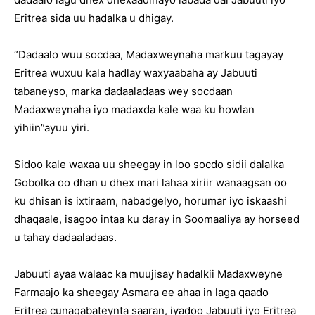
Eritrea sida uu hadalka u dhigay.
“Dadaalo wuu socdaa, Madaxweynaha markuu tagayay
Eritrea wuxuu kala hadlay waxyaabaha ay Jabuuti
tabaneyso, marka dadaaladaas wey socdaan
Madaxweynaha iyo madaxda kale waa ku howlan
yihiin”ayuu yiri.
Sidoo kale waxaa uu sheegay in loo socdo sidii dalalka
Gobolka oo dhan u dhex mari lahaa xiriir wanaagsan oo
ku dhisan is ixtiraam, nabadgelyo, horumar iyo iskaashi
dhaqaale, isagoo intaa ku daray in Soomaaliya ay horseed
u tahay dadaaladaas.
Jabuuti ayaa walaac ka muujisay hadalkii Madaxweyne
Farmaajo ka sheegay Asmara ee ahaa in laga qaado
Eritrea cunaqabateynta saaran, iyadoo Jabuuti iyo Eritrea