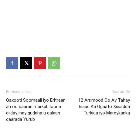
Previous article
Next article
Qaxooti Soomaali iyo Eritrean
12 Arrimood Oo Ay Tahay
ah oo saaran markab loona
Inaad Ka Ogaato Xiisadda
diiday inay gudaha u galaan
Turkiga iyo Mareykanka
qaarada Yurub