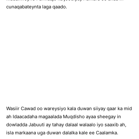
cunaqabateynta laga qaado.
Wasiir Cawad oo wareysiyo kala duwan siiyay qaar ka mid
ah Idaacadaha magaalada Muqdisho ayaa sheegay in
dowladda Jabuuti ay tahay dalaal walaalo iyo saaxib ah,
isla markaana uga duwan dalalka kale ee Caalamka.