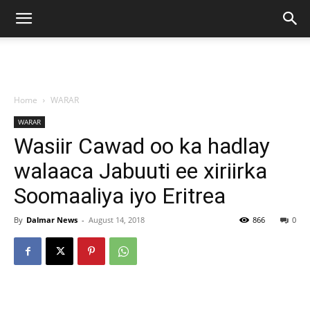
Home
WARAR
WARAR
Wasiir Cawad oo ka hadlay
walaaca Jabuuti ee xiriirka
Soomaaliya iyo Eritrea
By
Dalmar News
-
August 14, 2018
866
0