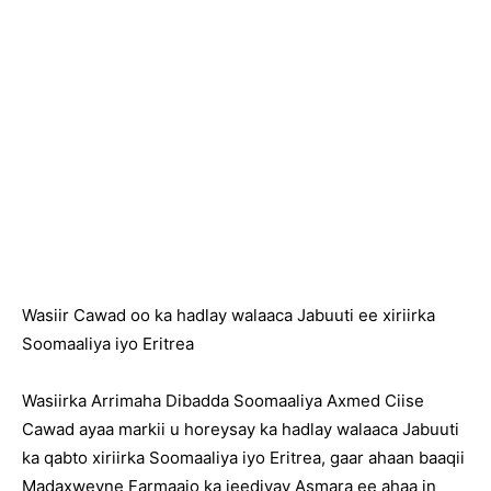
Wasiir Cawad oo ka hadlay walaaca Jabuuti ee xiriirka
Soomaaliya iyo Eritrea
Wasiirka Arrimaha Dibadda Soomaaliya Axmed Ciise
Cawad ayaa markii u horeysay ka hadlay walaaca Jabuuti
ka qabto xiriirka Soomaaliya iyo Eritrea, gaar ahaan baaqii
Madaxweyne Farmaajo ka jeediyay Asmara ee ahaa in