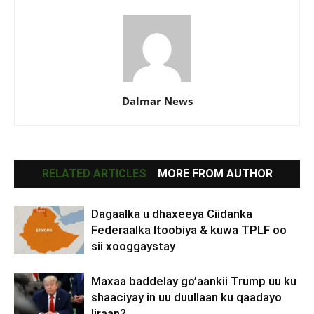
Dalmar News
RELATED ARTICLES
MORE FROM AUTHOR
Dagaalka u dhaxeeya Ciidanka
Federaalka Itoobiya & kuwa TPLF oo
sii xooggaystay
Maxaa baddelay go’aankii Trump uu ku
shaaciyay in uu duullaan ku qaadayo
Iiraan?