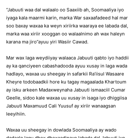
“Jabuuti waa dal walaalo oo Saaxiib ah, Soomaaliya iyo
iyaga kala maarmi karin, marka War saxaafadeed hal mar
soo baxay waxaa ka weyn xiriirka waaraya ee labada dal,
marka waa xiriir xooggan oo walaalnimo ah wax haleyn
karana ma jiro”ayuu yiri Wasiir Cawad.
Mar wax laga weydiiyay walaaca Jabuuti qabto iyo haddii
ay ka qanciyeen cabashadooda ayuu xusay in laga wada
hadlayo, waxaa uu sheegay in safarkii Ra’iisul Wasaare
Kheyre todobaadkii hore ku tagay magaalada Khartoum
ay isku arkeen Madaxweynaha Jabuuti ismaaciil Cumar
Geelle, sidoo kale waxaa uu xusay in isaga iyo dhiggiisa
Jabuuti Maxamuud Cali Yuusuf ay xiriir wanaagsan
leeyihiin.
Waxaa uu sheegay in dowlada Soomaaliya ay wado
dadaalo lagu dhex dhexaadinayo labada dal Jabuuti iyo