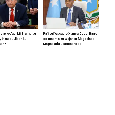
lay go’aankii Trump uu
Ra’iisul Wasaare Xamsa Cabdi Barre
 in uu duullaan ku
oo maanta ku wajahan Magaalada
aan?
Magaalada Laascaanood