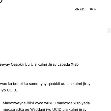
622
0
yay Qaabkii Uu Ula Kulmi Jiray Labada Xisbi
ax ka bedel ku sameeyay qaabkii uu ula kulmi jiray
iyo UCID.
Madaxweyne Biixi ayaa wuxuu madaxda xisbiyada
mucaaradka ee Waddani iyo UCID ula kulmi jiray