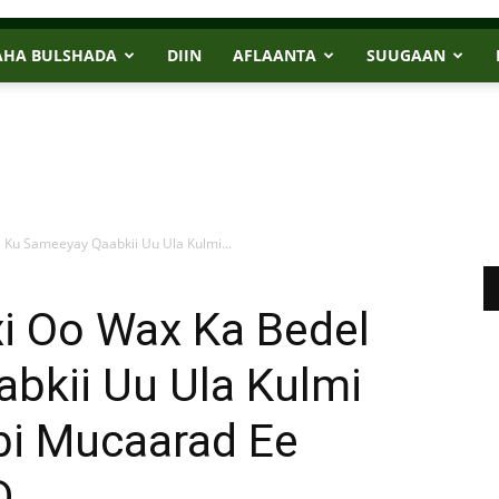
AHA BULSHADA
DIIN
AFLAANTA
SUUGAAN
Ku Sameeyay Qaabkii Uu Ula Kulmi...
i Oo Wax Ka Bedel
bkii Uu Ula Kulmi
bi Mucaarad Ee
D