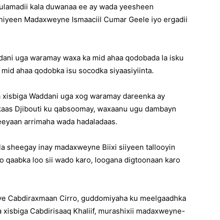
kulamadii kala duwanaa ee ay wada yeesheen
hiyeen Madaxweyne Ismaaciil Cumar Geele iyo ergadii
dani uga waramay waxa ka mid ahaa qodobada la isku
 mid ahaa qodobka isu socodka siyaasiyiinta.
 xisbiga Waddani uga xog waramay dareenka ay
kaas Djibouti ku qabsoomay, waxaanu ugu dambayn
qeeyaan arrimaha wada hadaladaas.
a sheegay inay madaxweyne Biixi siiyeen tallooyin
o qaabka loo sii wado karo, loogana digtoonaan karo
ye Cabdiraxmaan Cirro, guddomiyaha ku meelgaadhka
 xisbiga Cabdirisaaq Khaliif, murashixii madaxweyne-