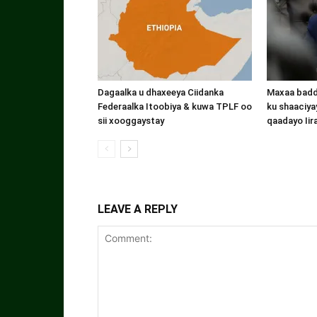
Dagaalka u dhaxeeya Ciidanka
Maxaa badde
Federaalka Itoobiya & kuwa TPLF oo
ku shaaciyay
sii xooggaystay
qaadayo Iir
LEAVE A REPLY