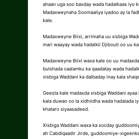
ahaan uga soo baxday wada hadalkaas iyo 
Madaxweynaha Soomaaliya iyadoo ay la fad
kale.
Madaxweyne Biixi, arrimaha uu xisbiga Wad
mari waayay wada hadalkii Djibouti oo uu ka
Madaxweyne Biixi waxa kale oo uu madaxda
bulshada caalamku ka qaadatay wada hadal
xisbiga Waddani ka dalbaday inay kala sha
Geesta kale madaxda xisbiga Waddani ayaa l
kala duwan oo la xidhiidha wada hadalada iy
khataro siyaasadeed.
Xisbiga Waddani waxa ka socday guddoomi
ah Cabdiqaadir Jirde, guddoomiye-xigeenka