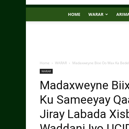
HOME
WARAR
ARIM
Home
WARAR
Madaxweyne Biixi Oo Wax Ka Bedel 
WARAR
Madaxweyne Biix
Ku Sameeyay Qaa
Jiray Labada Xis
Waddani Iyo UCI