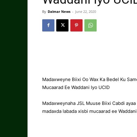
By
Dalmar News
-
June 22, 2020
Madaxweyne Biixi Oo Wax Ka Bedel Ku Samee
Mucaarad Ee Waddani Iyo UCID
Madaxweynaha JSL Muuse Biixi Cabdi ayaa w
madaxda labada xisbi mucaarad ee Waddani 