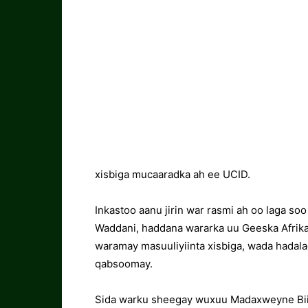
xisbiga mucaaradka ah ee UCID.
Inkastoo aanu jirin war rasmi ah oo laga s
Waddani, haddana wararka uu Geeska Afrik
waramay masuuliyiinta xisbiga, wada hadalad
qabsoomay.
Sida warku sheegay wuxuu Madaxweyne Biix