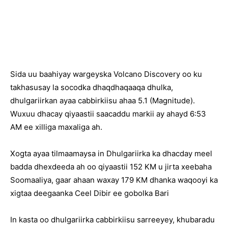
Sida uu baahiyay wargeyska Volcano Discovery oo ku
takhasusay la socodka dhaqdhaqaaqa dhulka,
dhulgariirkan ayaa cabbirkiisu ahaa 5.1 (Magnitude).
Wuxuu dhacay qiyaastii saacaddu markii ay ahayd 6:53
AM ee xilliga maxaliga ah.
Xogta ayaa tilmaamaysa in Dhulgariirka ka dhacday meel
badda dhexdeeda ah oo qiyaastii 152 KM u jirta xeebaha
Soomaaliya, gaar ahaan waxay 179 KM dhanka waqooyi ka
xigtaa deegaanka Ceel Dibir ee gobolka Bari
In kasta oo dhulgariirka cabbirkiisu sarreeyey, khubaradu