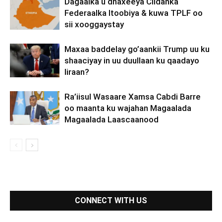
Dagaalka u dhaxeeya Ciidanka
Federaalka Itoobiya & kuwa TPLF oo
sii xooggaystay
Maxaa baddelay go’aankii Trump uu ku
shaaciyay in uu duullaan ku qaadayo
Iiraan?
Ra’iisul Wasaare Xamsa Cabdi Barre
oo maanta ku wajahan Magaalada
Magaalada Laascaanood
CONNECT WITH US