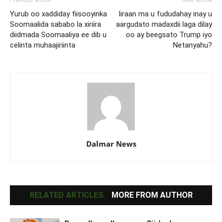
Yurub oo xaddiday fiisooyinka
Iiraan ma u fududahay inay u
Soomaalida sababo la xiriira
aargudato madaxdii laga dilay
diidmada Soomaaliya ee dib u
oo ay beegsato Trump iyo
celinta muhaajiriinta
Netanyahu?
Dalmar News
RELATED ARTICLES
MORE FROM AUTHOR