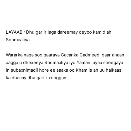
LAYAAB : Dhulgariir laga dareemay qeybo kamid ah
Soomaaliya
Wararka naga soo gaaraya Gacanka Cadmeed, gaar ahaan
aagga u dhexeeya Soomaaliya iyo Yaman, ayaa sheegaya
in subaxnimadii hore ee saaka oo Khamiis ah uu halkaas
ka dhacay dhulgariir xooggan.