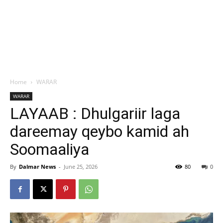
Home
WARAR
WARAR
LAYAAB : Dhulgariir laga
dareemay qeybo kamid ah
Soomaaliya
By
Dalmar News
-
June 25, 2026
80
0