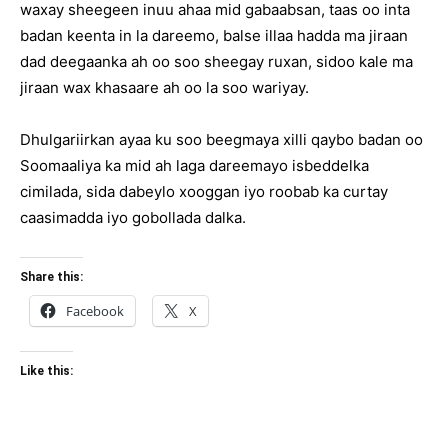
waxay sheegeen inuu ahaa mid gabaabsan, taas oo inta
badan keenta in la dareemo, balse illaa hadda ma jiraan
dad deegaanka ah oo soo sheegay ruxan, sidoo kale ma
jiraan wax khasaare ah oo la soo wariyay.
Dhulgariirkan ayaa ku soo beegmaya xilli qaybo badan oo
Soomaaliya ka mid ah laga dareemayo isbeddelka
cimilada, sida dabeylo xooggan iyo roobab ka curtay
caasimadda iyo gobollada dalka.
Share this:
Facebook
X
Like this: